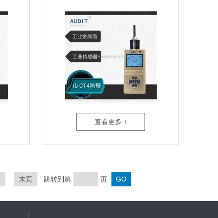
查看更多 +
页
末页
跳转到第
页