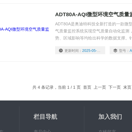
ADT80A-AQI微型环境空气质
ADT80A是奥迪特科技全新打造的一款
气质量监控系统实现空气质量自动化监测
势、区域影响等均给出科学的数据支撑。
化碳CO、二氧化硫SO2、二氧化氮NO2、臭
更新时间：
2025-05-07
型号：
A
度、湿度）进行实时数据采集，支持24小
共 4 条记录，当前 1 / 1 页 首页 上一页 下一页 末
栏目导航
加入我们
ADT800W-O3臭氧在线检测仪器
产品中心
在线留言