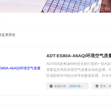
仪
质量监测系统
ADT-ES80A-A6AQI环境空气
ADT80A是奥迪特科技全新打造的一款A
质量监控系统实现空气质量自动化监测，
区域影响等均给出科学的数据支撑。针对
CO、二氧化硫SO2、二氧化氮NO2、臭氧O
更新时间：
2025-05-07
型号：
A
度）进行实时数据采集，支持24小时在线