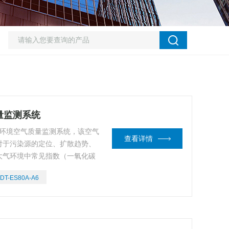
质量监测系统
QI环境空气质量监测系统，该空气
查看详情
对于污染源的定位、扩散趋势、
大气环境中常见指数（一氧化碳
3、PM2.5、PM10、温度、湿
DT-ES80A-A6
监测