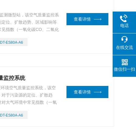
QI监测微型站，该空气质量监控系
查看详情
的定位、扩散趋势、区域影响等
电话
常见指数（一氧化碳CO、二氧化
5、PM10、温度、湿度）进行实
DT-ES80A-A6
在线交流
微信扫一扫
质量监控系统
微型环境空气质量监控系统，该空
查看详情
，对于污染源的定位、扩散趋
针对大气环境中常见指数（一氧
氧O3、PM2.5、PM10、温
DT-ES80A-A6
时在线监测