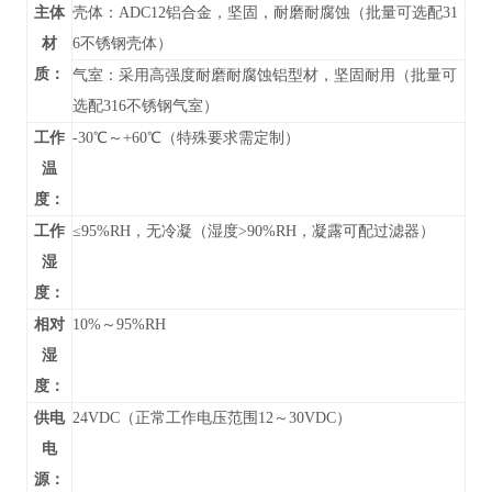
主体
壳体：ADC12铝合金，坚固，耐磨耐腐蚀（批量可选配31
材
6不锈钢壳体）
质：
气室：采用高强度耐磨耐腐蚀铝型材，坚固耐用（批量可
选配316不锈钢气室）
工作
-30℃～+60℃（特殊要求需定制）
温
度：
工作
≤95%RH，无冷凝（湿度>90%RH，凝露可配过滤器）
湿
度：
相对
10%～95%RH
湿
度：
供电
24VDC（正常工作电压范围12～30VDC）
电
源：