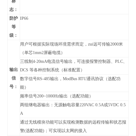
标
志：
防护
IP66
等
级：
用户可根据实际现场环境需求而定，zui远可传输2000米
（单芯1mm2屏蔽电缆）
三线制4-20mA电流信号输出，可连接报警控制器、PLC、
输出
DCS 等各种控制系统（标准配置）
信
数字信号RS-485输出，
ModBus RTU通讯协议
（
选配功
号：
能）
频率信号200~1000Hz输出（选配功能）
两组继电器输出：无源触电容量220VAC 0.5A或5VDC 0.5
A
通过无线模块功能可以实现检测数据的远程传输和状态报
警(选配功能)；可实现以太网的接入