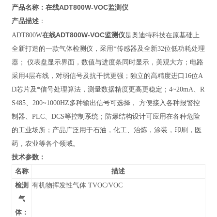
在线ADT800W-VOC监测仪
产品名称：
产品描述
：
在线ADT800W-VOC监测仪
ADT800W
是奥迪特科技在原基础上
全新打造的一款气体检测仪，采用*传感器及全新32位低功耗处理
器； 仪表盘显示界面，数值与进度条同时显示，美观大方；电路
采用4层布线，对弱信号及抗干扰更强；独立的高精度进口16位A
D芯片及*信号处理算法，测量数据精度更高更稳定；4~20mA、R
S485、200~1000HZ多种输出信号可选择， 方便接入各种报警控
制器、PLC、DCS等控制系统；防爆结构设计可应用在各种危险
的工业场所；产品广泛用于
石油，化工、治炼，涂装，印刷，医
药，农业等各个领域。
技术参数：
名称
描述
检测
有机物挥发性气体 TVOC/VOC
气
体：