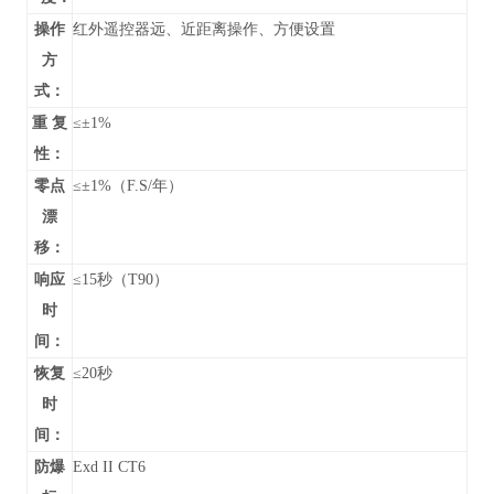
操作
红外遥控器远、近距离操作、方便设置
方
式：
重 复
≤±1%
性：
零点
≤±1%（F.S/年）
漂
移：
响应
≤15秒（T90）
时
间：
恢复
≤20秒
时
间：
防爆
Exd II CT6