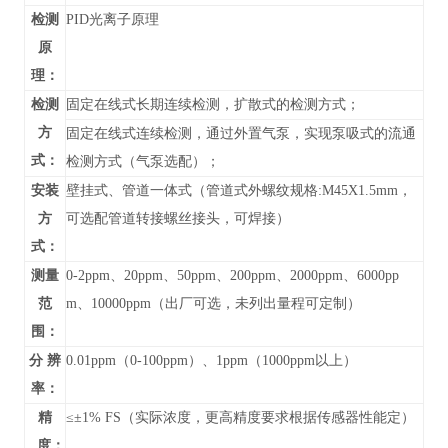
检测
PID光离子原理
原
理：
检测
固定在线式长期连续检测，扩散式的检测方式；
方
固定在线式连续检测，通过外置气泵，实现泵吸式的流通
式：
检测方式（气泵选配）；
安装
壁挂式、管道
一体式（管道式外螺纹规格:M45X1.5mm，
方
可选配管道转接螺丝接头，可焊接）
式：
测量
0-
2ppm、20ppm、50ppm、200ppm、2000ppm、6000pp
范
m、10000ppm
（
出厂可选，未列出
量程可定制）
围：
分 辨
0.01ppm（0-100ppm）、1ppm（1000ppm以上）
率：
精
≤±1% FS（实际浓度，更高精度要求根据传感器性能定）
度：