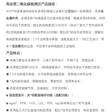
高浓度二氧化碳检测仪
产品描述
：
ADT700
是奥迪特科技在原系列基础上全新打造
定位
的一款检测仪，采用
全
金属外壳
，采用全新*传感器及32位低功耗处理器；电路采用4层布线，对弱
信号及抗干扰更强；独立的高精度进口AD芯片（部分厂家为了节约成本采
用2层电路板及CPU内部自带的AD功能）配以其*的信号处理算法，测量结
果精度更高更稳定；2.5寸点阵显示界面，读数直观大方；*的工艺设计，带
来了
坚如磐石
的品质。可应用于各种危险的工业场所。
产品特点
：
◆
玫瑰土豪金全金属外壳，人体工程学设计，手感十足，突显品质；
◆ 采用独立精密AD芯片，4层电路板设计，对弱信号及抗干扰能力更强；
◆ 2.5寸点阵显示界面，大字体界面读数美观，菜单设计科学合理；
◆ *高性能传感器，测量精度高，重复性好，使用寿命长；
◆ 内置高性能吸气泵，流速稳定，可开关控制；
◆
温湿度显示，及*的数据储存功能（选配功能）；
3
◆ mg/m
、PPM、VOL、LEL、PPB、mg/l多种单位出厂时可选择；
◆ 采用嵌入式32位超低功耗处理器，配以*信号处理算法，响应速度快，稳