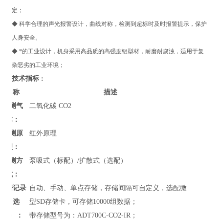
定；
◆ 科学合理的声光报警设计，曲线对称，检测到超标时及时报警提示，保护
人身安全。
◆ *的工业设计，机身采用高品质的高强度铝型材，耐磨耐腐浊，适用于复
杂恶劣的工业环境；
技术指标
：
名称
描述
检测气
二氧化碳 CO2
体：
检测原
红外原理
理：
检测方
泵吸式（标配）/扩散式（选配）
式：
数据记录
自动、手动、单点存储，存储间隔可自定义，选配微
（选
型SD存储卡，可存储10000组数据；
配）：
带存储型号为：ADT700C-CO2-IR；