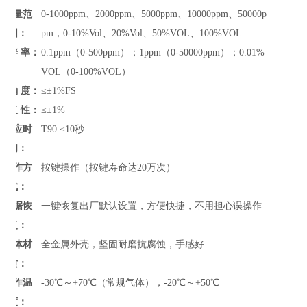
测量范
0-1000ppm、2000ppm、5000ppm、10000ppm、50000p
围：
pm，0-10%Vol、20%Vol、50%VOL、100%VOL
分 辨 率：
0.1ppm（0-500ppm）；1ppm（0-50000ppm）；0.01%
VOL（0-100%VOL）
准 确 度：
≤±1%FS
重 复 性：
≤±
1%
响应时
T90 ≤10秒
间：
操作方
按键操作（按键寿命达20万次）
式：
数据恢
一键恢复出厂默认设置，方便快捷，不用担心误操作
复：
主体材
全金属外壳，坚固耐磨抗腐蚀，手感好
质：
工作温
-30℃～+70℃（常规气体），-20℃～+50℃
度：