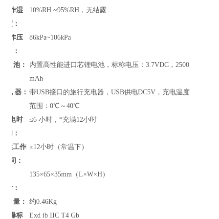
工作湿
10%RH ~95%RH，无结露
度：
工作压
86kPa~106kPa
力：
电 池：
内置高性能进口芯锂电池，标称电压：3.7VDC，2500
mAh
充 电 器：
带USB接口的旅行充电器，USB供电DC5V，充电温度
范围：0℃～40℃
充电时
≤6 小时，*充满12小时
间：
连续工作
≥12小时（常温下）
时间：
尺
135×65×35mm（L×W×H）
寸：
重 量：
约0.46Kg
防爆标
Exd ib IIC T4 Gb