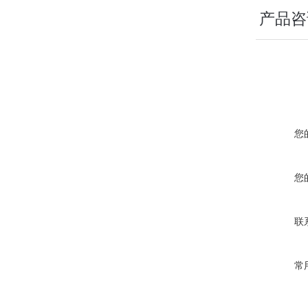
产品咨
您
您
联
常