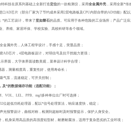
迪特科技在原系列基础上全新打造
定位
的一款检测仪，采用
全金属外壳
，采用全新*传
进口AD芯片（部分厂家为了节约成本采用2层电路板及CPU内部自带的AD功能）配以
；*的工艺设计，带来了
坚如磐石
的品质。可应用于各种危险的工业场所；产品广泛应
业、养殖、家居环保、学校实验、高校科研等各个领域。
全金属外壳，人体工程学设计，手感十足，突显品质；
精密AD芯片，4层电路板设计，对弱信号及抗干扰能力更强；
点阵显示界面，大字体界面读数美观，菜单设计科学合理；
传感器，测量精度高，重复性好，使用寿命长；
能吸气泵，流速稳定，可开关控制；
，及*的数据储存功能（选配功能）；
M、VOL、LEL、PPB、mg/l多种单位出厂时可选择；
式32位超低功耗处理器，配以*信号处理算法，响应速度快，稳定；
的声光报警设计，曲线对称，检测到超标时及时报警提示，保护人身安全。
设计，机身采用高品质的高强度铝型材，耐磨耐腐浊，适用于复杂恶劣的工业环境；