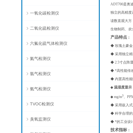
ADT700
是奥
独立的高精度
一氧化碳检测仪
读数直观大方
二氧化硫检测仪
生物制药、农
产
品特点
：
六氟化硫气体检测仪
◆
玫瑰土豪金
◆ 采用独立
氦气检测仪
◆ 2.5寸
◆ *高性能
氩气检测仪
◆ 内置高性
◆
温湿度显示
氨气检测仪
3
◆ mg/m
、PP
TVOC检测仪
◆ 采用嵌入
◆ 科学合理
臭氧监测仪
◆ *的工业
技术指标
：