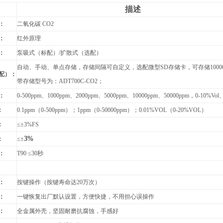
描述
：
二氧化碳 CO2
：
红外原理
：
泵吸式（标配）/扩散式（选配）
自动、手动、单点存储，存储间隔可自定义，选配微型SD存储卡，可存储1000
配）：
带存储型号为：ADT700C-CO2；
：
0-500ppm
、1000ppm、2000ppm、5000ppm、10000ppm、50000ppm，0-10%Vol、
：
0.1ppm
（0-500ppm）；1ppm（0-50000ppm）；0.01%VOL（0-20%VOL）
：
≤
±3%FS
3%
：
≤±
：
T90
≤30秒
：
按键操作（按键寿命达20万次）
：
一键恢复出厂默认设置，方便快捷，不用担心误操作
：
全金属外壳
，坚固耐磨抗腐蚀，手感好