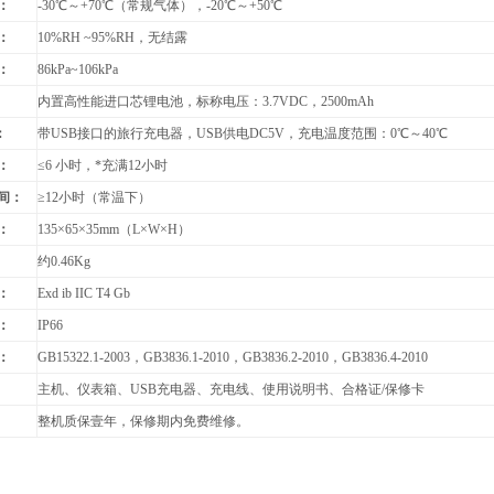
：
-30
℃～+70℃（常规气体），-20℃～+50℃
：
10%RH ~95%RH
，无结露
：
86kPa~106kPa
：
内置高性能进口芯锂电池，标称电压：3.7VDC，2500mAh
：
带USB接口的旅行充电器，USB供电DC5V，充电温度范围：
0
℃～40℃
：
≤6 小时，*充满12小时
间：
≥12小时（常温下）
：
135
×65×35mm（L×W×H）
：
约
0.46Kg
：
Exd ib IIC T4 Gb
：
IP66
：
GB15322.1-2003
，GB3836.1-2010，GB3836.2-2010，GB3836.4-2010
主机、仪表箱、USB充电器、充电线、使用说明书、合格证/保修卡
整机质保壹年，保修期内免费维修。