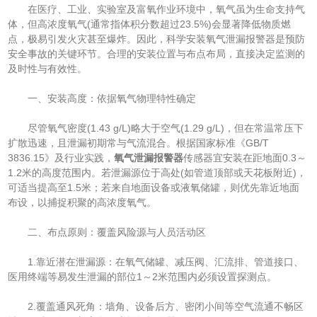
在医疗、工业、实验室及富氧作业环境中，氧气虽为生命支持气
体，但高浓度氧气(通常指体积分数超过23.5%)会显著降低物质燃
点，极易引发火灾甚至爆炸。因此，科学安装氧气泄漏报警器是预防
安全事故的关键环节。合理的安装位置与布点布局，直接决定监测的
及时性与有效性。
一、安装高度：依据氧气物理特性确定
尽管氧气密度(1.43 g/L)略大于空气(1.29 g/L)，但在常温常压下
扩散迅速，且泄漏初期常与气流混合。根据国家标准《GB/T
3836.15》及行业实践，
氧气泄漏报警器
传感器宜安装在距地面0.3～
1.2米的高度范围内。若泄漏源位于高处(如管道顶部或天花板附近)，
可适当提高至1.5米；若来自地面设备或液氧储罐，则优先靠近地面
布设，以捕捉积聚的高浓度氧气。
二、布点原则：覆盖风险源与人员活动区
1.靠近潜在泄漏源：在氧气储罐、减压阀、汇流排、管道接口、
医用终端等易发生泄漏的部位1～2米范围内必须设置探测点。
2.覆盖通风死角：墙角、设备后方、密闭小间等空气流通不畅区