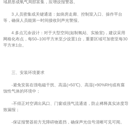
域易形成氧气局部富集，应增设报警器。
3.人员密集或关键通道：如病房走廊、控制室入口、操作平台
等，确保人员能第一时间接收到声光警报。
4.多点冗余设计：对于大型空间(如制氧站、实验室)，建议采用
网格化布点，每50–100平方米至少设置1台，重要区域可加密至每30
平方米1台。
三、安装环境要求
-避免安装在强电磁干扰、高温(>50℃)、高湿(>90%RH)或有腐
蚀性气体的环境中；
-不得正对空调出风口、门窗或强气流通道，防止稀释真实浓度导
致漏报；
-保证报警器前方无障碍物遮挡，确保声光信号清晰可见可闻。