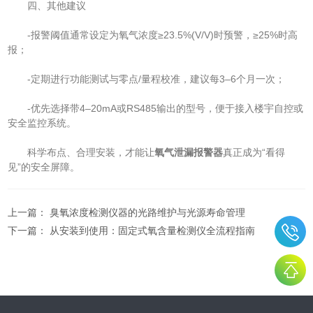
四、其他建议
-报警阈值通常设定为氧气浓度≥23.5%(V/V)时预警，≥25%时高
报；
-定期进行功能测试与零点/量程校准，建议每3–6个月一次；
-优先选择带4–20mA或RS485输出的型号，便于接入楼宇自控或
安全监控系统。
科学布点、合理安装，才能让
氧气泄漏报警器
真正成为“看得
见”的安全屏障。
上一篇：
臭氧浓度检测仪器的光路维护与光源寿命管理
下一篇：
从安装到使用：固定式氧含量检测仪全流程指南