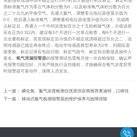
头必须在现场环境中稳定运行24小时后才能进行初次标定。标定时使
用标准氮气作为零点气体积分数为0，以及标准氧气体积分数为百分
之二十点九的平衡空气。先通入氮气，调整零点电位器使显示值为
0.0，然后通入标准氧气，调整量程电位器使显示值为20.9。完成两
点标定后，再通入一个中间浓度如百分之十五的检验气体，示值误差
应在正负0.3以内。建议每3个月进行一次单点检查，每6个月进行一
次全量程标定。若发现标定后示值仍不稳定或漂移超过百分之二，说
明传感器已接近寿命终点，电化学传感器典型寿命为2年，到期应直
接更换。标定记录应包括日期、标定气批号、标定前后数值及操作人
签名。
氧气泄漏报警器
的报警测试也需每月按一次自检按钮，确认声
光报警功能完好。只有严格执行这些规程，才能确保在氧气浓度异常
时报警器可靠动作，保障人员安全。
上一篇：
磷化氢、氮气浓度检测仪优质供应商推荐奥迪特，口碑佳
下一篇：
移动式氨气检测报警器的维护保养与故障排除