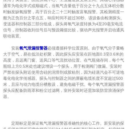
通常为电化学式或顺磁式，当氧气含量低于百分之十九点五体积分数
时触发缺氧报警，高于百分之二十三时触发富氧报警。其检测精度一
般为正负百分之零点五，响应时间不超过30秒。该设备由检测探头、
变送器和控制器三部分组成，探头将氧气浓度转换为4至20毫安电流
信号，控制器收到信号后与预设阈值比较，驱动声光报警并启动通风
联动装置。
安装
氧气泄漏报警器
必须遵循科学位置原则。由于氧气分子量略
大于空气，易在低洼处积聚，因此探头应安装在距地面0.3至0.6米的
高度，且远离门窗、送风口等气流扰动位置。在气瓶储存间，每个气
瓶组上方0.5米处也建议增设一个探头，用于检测阀门微漏。安装时
严禁在探头附近使用含硅的润滑剂或胶粘剂，因为硅蒸汽会不可逆地
毒化电化学传感器。探头与控制器之间的屏蔽电缆长度不宜超过500
米，且应与动力电缆分槽敷设，避免电磁干扰。每个氧气泄漏报警器
探头应配备防雨罩和粉尘过滤网，室外安装时还需加装防雷浪涌保护
器。
定期标定是保证氧气泄漏报警器准确性的核心工作。新安装的探