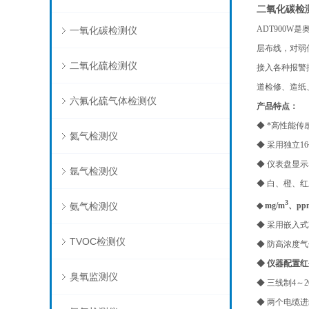
二氧化碳检
ADT900W
是
一氧化碳检测仪
层布线，对弱信
二氧化硫检测仪
接入各种报警
道检修、造纸
六氟化硫气体检测仪
产品特点：
◆ *高性能
氦气检测仪
◆ 采用独立
◆ 仪表盘显
氩气检测仪
◆ 白、橙、
3
氨气检测仪
◆ mg/m
、p
◆ 采用嵌入
TVOC检测仪
◆ 防高浓度
◆ 仪器配置
臭氧监测仪
◆ 三线制4～
◆ 两个电缆