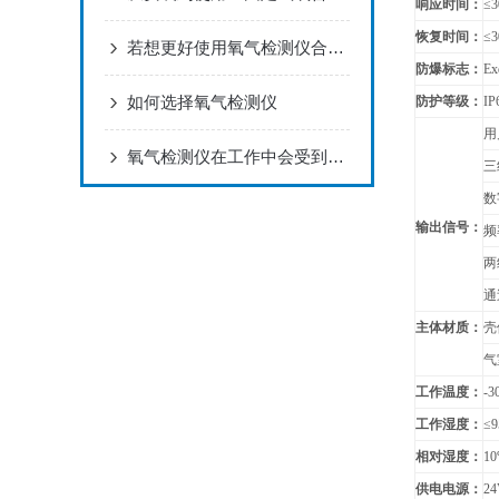
响应时间：
≤
恢复时间：
≤
若想更好使用氧气检测仪合理的维护方法很重要
防爆标志：
Ex
如何选择氧气检测仪
防护等级：
IP
用
氧气检测仪在工作中会受到那些因素的影响
三
数
输出信号：
频
两
通
主体材质：
壳
气
工作温度：
-3
工作湿度：
≤
相对湿度：
1
供电电源：
2