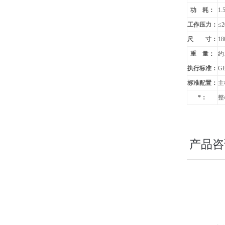
功 耗：
1.
工作压力：
≤2
尺 寸：
1
重 量：
约1
执行标准：
GB
标准配置：
主
*：
整
产品咨