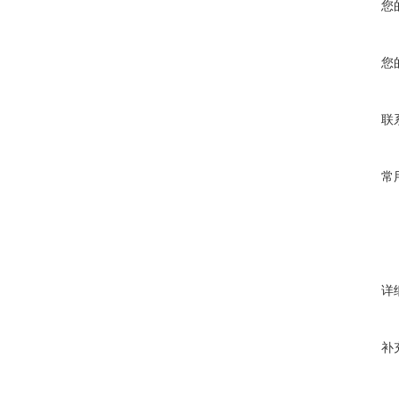
您
您
联
常
详
补