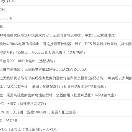
30秒（T90）
30秒
d II CT6
66
户可根据实际现场环境需求而定，zui远可传输2000米（单芯1mm2屏蔽电缆）
线制4-20mA电流信号输出，可连接报警控制器、PLC、DCS 等各种控制系统（标准
字信号RS-485输出，
ModBus RTU
通讯协议（
选配功能）
率信号200~1000Hz输出（选配功能）
组继电器输出：无源触电容量220VAC 0.5A或5VDC 0.5A
过无线模块功能可以实现检测数据的远程传输和状态报警(选配功能)；可实现以太网
体：ADC12铝合金，坚固，耐磨耐腐蚀（批量可选配316不锈钢壳体）
室：采用高强度耐磨耐腐蚀铝型材，坚固耐用（批量可选配316不锈钢气室）
0
℃～+60℃（特殊要求需定制）
95%RH，无冷凝（湿度>90%RH，凝露可配过滤器）
0%
～95%RH
4VDC
（正常工作电压范围12～30VDC）