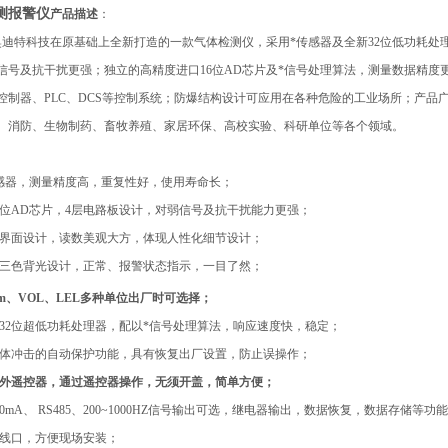
测报警仪
产品描述
：
奥迪特科技在原基础上全新打造的一款气体检测仪，采用*传感器及全新32位低功耗处
号及抗干扰更强；独立的高精度进口16位AD芯片及*信号处理算法，测量数据精度更高更稳定
控制器、PLC、DCS等控制系统；防爆结构设计可应用在各种危险的工业场所；产
、消防、生物制药、畜牧养殖、家居环保、高校实验、科研单位等各个领域。
传感器，测量精度高，重复性好，使用寿命长；
16位AD芯片，4层电路板设计，对弱信号及抗干扰能力更强；
示界面设计，读数美观大方，体现人性化细节设计；
红三色背光设计，正常、报警状态指示，一目了然；
pm、VOL、LEL多种单位出厂时可选择；
式32位超低功耗处理器，配以*信号处理算法，响应速度快，稳定；
气体冲击的自动保护功能，具有恢复出厂设置，防止误操作；
红外遥控器，通过遥控器操作，无须开盖，简单方便；
20mA、 RS485、200~1000HZ信号输出可选，继电器输出，数据恢复，数据存储等功
进线口，方便现场安装；