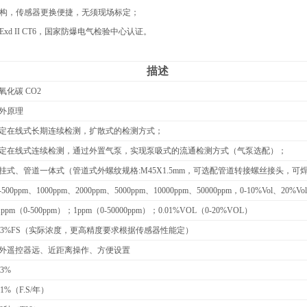
结构，传感器更换便捷，无须现场标定；
Exd II CT6，国家防爆电气检验中心认证。
描述
氧化碳 CO2
外原理
定在线式长期连续检测，扩散式的检测方式；
定在线式连续检测，通过外置气泵，实现泵吸式的流通检测方式（气泵选配）；
挂式、管道
一体式（管道式外螺纹规格:M45X1.5mm，可选配管道转接螺丝接头，可
-500ppm
、1000ppm、2000ppm、5000ppm、10000ppm、50000ppm，0-10%Vol、20%Vol
1ppm
（0-500ppm）；1ppm（0-50000ppm）；0.01%VOL（0-20%VOL）
±3%FS（实际浓度，更高精度要求根据传感器性能定）
外遥控器远、近距离操作、方便设置
±3%
±1%（F.S/年）