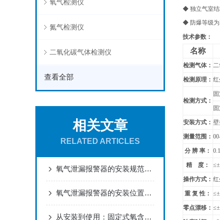
氧气检测仪
◆ 独立气室
◆ 防爆等级为
氮气检测仪
技术参数：
名称
二氧化碳气体检测仪
检测气体：
二
查看全部
检测原理：
红
固
检测方式：
固
相关文章
安装方式：
壁
测量范围：
00
RELATED ARTICLES
分 辨 率：
0.
精 度：
≤
氧气泄漏报警器的安装规范与标定方法
操作方式：
红
氧气泄漏报警器的安装位置与布点规范建议
重 复 性：
≤
零点漂移：
≤
从安装到使用：固定式氧含量检测仪全流程指南