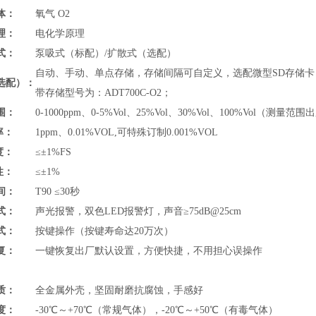
体：
氧气 O2
理：
电化学原理
式：
泵吸式（标配）/扩散式（选配）
自动、手动、单点存储，存储间隔可自定义，选配微型SD存储卡，
选配）：
带存储型号为：ADT700C-O2；
围：
0-1000ppm、
0-5%Vol
、
25%Vol、30%Vol、100%Vol
（测量范围出
率：
1ppm、0.01%VOL,可特殊订制0.001%VOL
度：
≤
±1%FS
性：
≤±
1%
间：
T90 ≤30秒
式：
声光报警，双色LED报警灯，声音≥75dB@25cm
式：
按键操作（按键寿命达20万次）
复：
一键恢复出厂默认设置，方便快捷，不用担心误操作
质：
全金属外壳
，坚固耐磨抗腐蚀，手感好
度：
-30℃～+70℃（常规气体），-20℃～+50℃（有毒气体）