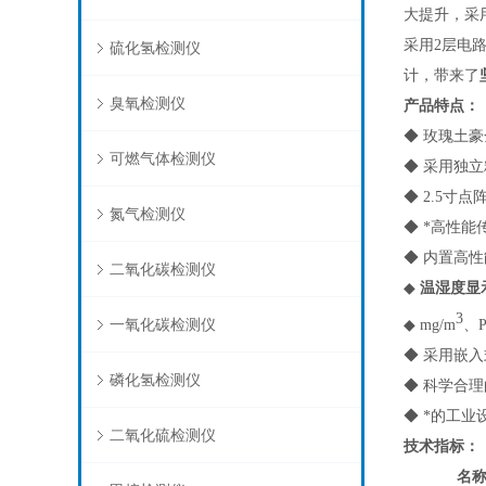
大提升，采
采用2层电
硫化氢检测仪
计，带来了
臭氧检测仪
产品特点
：
◆
玫瑰土豪
可燃气体检测仪
◆ 采用独
◆ 2.5
氮气检测仪
◆ *高性
◆ 内置高
二氧化碳检测仪
◆
温湿度显
3
一氧化碳检测仪
◆ mg/m
、
◆ 采用嵌
磷化氢检测仪
◆ 科学合
◆ *的工
二氧化硫检测仪
技术指标
：
名