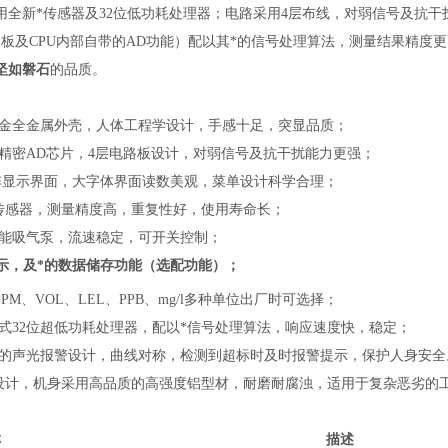
用全新*传感器及32位低功耗处理器；电路采用4层布线，对弱信号及抗
路板及CPU内部自带的AD功能）配以其*的信号处理算法，测量结果精度更
坚如磐石
的品质。
金全金属外壳，人体工程学设计，手感十足，突显品质；
立精密AD芯片，4层电路板设计，对弱信号及抗干扰能力更强；
寸点阵显示界面，大字体界面读数美观，菜单设计科学合理；
能传感器，测量精度高，重复性好，使用寿命长；
性能吸气泵，流速稳定，可开关控制；
示，及*的数据储存功能（选配功能）；
PPM、VOL、LEL、PPB、mg/l多种单位出厂时可选择；
入式32位超低功耗处理器，配以*信号处理算法，响应速度快，稳定；
理的声光报警设计，曲线对称，检测到超标时及时报警提示，保护人身安全
业设计，机身采用高品质的高强度铝型材，耐磨耐腐浊，适用于复杂恶劣的
称
描述