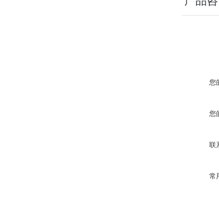
产品咨
您
您
联
常