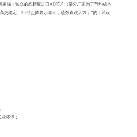
干扰更强；独立的高精度进口AD芯片（部分厂家为了节约成本
高更稳定；2.5寸点阵显示界面，读数直观大方；*的工艺设
。
工业环境；