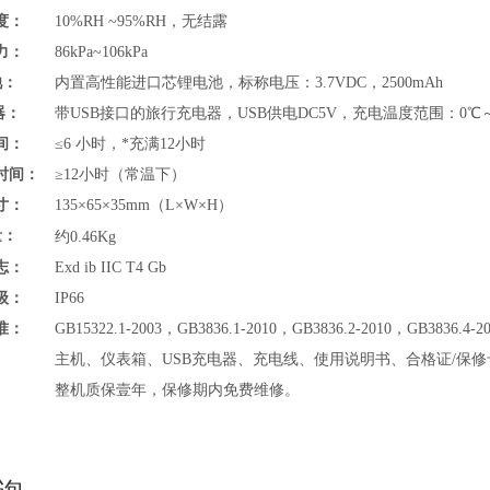
度：
10%RH ~95%RH，无结露
力：
86kPa~106kPa
池：
内置高性能进口芯锂电池，标称电压：3.7VDC，2500mAh
器：
带USB接口的旅行充电器，USB供电DC5V，充电温度范围：
0℃
间：
≤6 小时，*充满12小时
时间：
≥12小时（常温下）
寸：
135×65×35mm（L×W×H）
量：
约
0.46Kg
志：
Exd ib IIC T4 Gb
级：
IP66
准：
GB15322.1-2003，GB3836.1-2010，GB3836.2-2010，GB3836.4-2
主机、仪表箱、USB充电器、充电线、使用说明书、合格证/保修
整机质保壹年，保修期内免费维修。