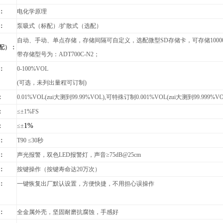
：
电化学原理
：
泵吸式（标配）/扩散式（选配）
自动、手动、单点存储，存储间隔可自定义，选配微型SD存储卡，可存储1000
配）：
带存储型号为：ADT700C-N2；
：
0-100%VOL
(
可选，未列出量程可订制)
：
0.01%VOL(
zui大测到99.99%VOL),可特殊订制0.001%VOL(zui大测到99.999%VO
：
≤
±1%FS
1%
：
≤±
：
T90
≤30秒
：
声光报警，双色LED报警灯，声音≥75dB@25cm
：
按键操作（按键寿命达20万次）
：
一键恢复出厂默认设置，方便快捷，不用担心误操作
：
全金属外壳
，坚固耐磨抗腐蚀，手感好