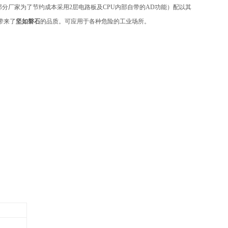
部分厂家为了节约成本采用2层电路板及CPU内部自带的AD功能）配以其
带来了
坚如磐石
的品质。可应用于各种危险的工业场所。