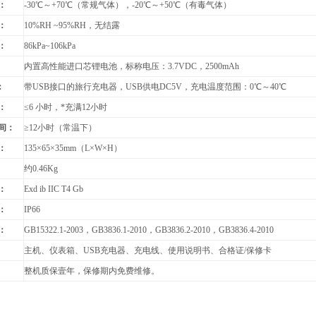
：
-30
℃～+70℃（常规气体），-20℃～+50℃（有毒气体）
：
10%RH ~95%RH
，无结露
：
86kPa~106kPa
：
内置高性能进口芯锂电池，标称电压：3.7VDC，2500mAh
：
带USB接口的旅行充电器，USB供电DC5V，充电温度范围：
0
℃～40℃
：
≤6 小时，*充满12小时
间：
≥12小时（常温下）
：
135
×65×35mm（L×W×H）
：
约
0.46Kg
：
Exd ib IIC T4 Gb
：
IP66
：
GB15322.1-2003
，GB3836.1-2010，GB3836.2-2010，GB3836.4-2010
主机、仪表箱、USB充电器、充电线、使用说明书、合格证/保修卡
整机质保壹年，保修期内免费维修。