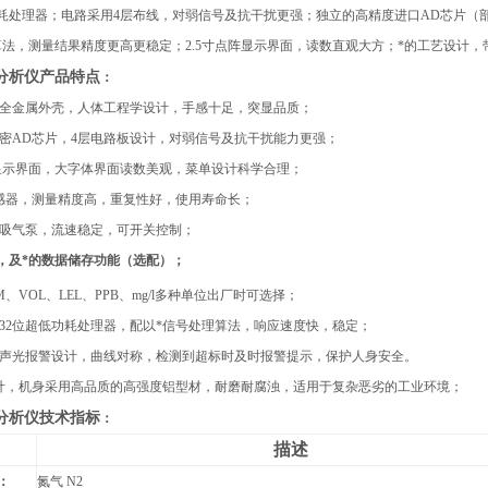
功耗处理器；电路采用4层布线，对弱信号及抗干扰更强；独立的高精度进口AD芯片（
算法，测量结果精度更高更稳定；2.5寸点阵显示界面，读数直观大方；*的工艺设计，
分析仪
产品特点
：
全金属外壳，人体工程学设计，手感十足，突显品质；
精密AD芯片，4层电路板设计，对弱信号及抗干扰能力更强；
点阵显示界面，大字体界面读数美观，菜单设计科学合理；
传感器，测量精度高，重复性好，使用寿命长；
能吸气泵，流速稳定，可开关控制；
，及*的数据储存功能（选配）；
M、VOL、LEL、PPB、mg/l多种单位出厂时可选择；
式32位超低功耗处理器，配以*信号处理算法，响应速度快，稳定；
的声光报警设计，曲线对称，检测到超标时及时报警提示，保护人身安全。
设计，机身采用高品质的高强度铝型材，耐磨耐腐浊，适用于复杂恶劣的工业环境；
分析仪
技术指标
：
描述
：
氮气 N2