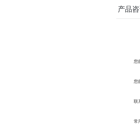
产品咨
您
您
联
常