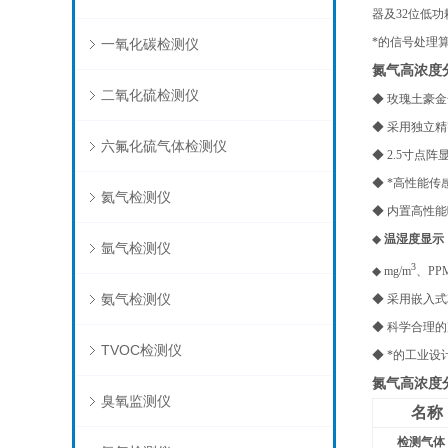
器及32位低
*的信号处理
一氧化碳检测仪
氮气高浓度
二氧化硫检测仪
◆
玫瑰土豪金
◆ 采用独立
六氟化硫气体检测仪
◆ 2.5寸
◆ *高性能
氦气检测仪
◆ 内置高性
◆
温湿度显示
氩气检测仪
3
◆ mg/m
、PP
氨气检测仪
◆ 采用嵌入
◆ 科学合理
TVOC检测仪
◆ *的工业
氮气高浓度
臭氧监测仪
名称
检测气体