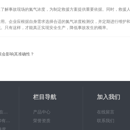
解事故现场的氮气浓度，为制定救援方案提供重要依据。同时，救援人
作用。企业应根据自身需求选择合适的氮气浓度检测仪，并定期进行维护
识。只有这样，才能真正实现安全生产，降低事故发生的概率。
素会影响其准确性？
栏目导航
加入我们
ADT800W-O3臭氧在线检测仪器
产品中心
在线留言
ADT800-TVOC-PID有机物挥发性气体TVOC在线监测仪
荣誉资质
联系我们
ADT600Y-N2氮气纯度测试仪