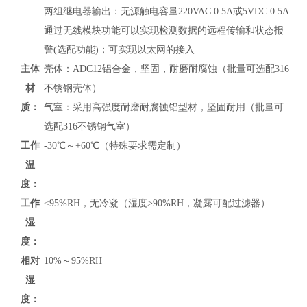
两组继电器输出：无源触电容量220VAC 0.5A或5VDC 0.5A
通过无线模块功能可以实现检测数据的远程传输和状态报
警(选配功能)；可实现以太网的接入
主体
壳体：ADC12铝合金，坚固，耐磨耐腐蚀（批量可选配316
材
不锈钢壳体）
质：
气室：采用高强度耐磨耐腐蚀铝型材，坚固耐用（批量可
选配316不锈钢气室）
工作
-30℃～+60℃（特殊要求需定制）
温
度：
工作
≤95%RH，无冷凝（湿度>90%RH，凝露可配过滤器）
湿
度：
相对
10%～95%RH
湿
度：