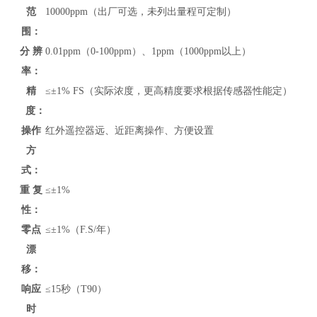
范
10000ppm
（
出厂可选，未列出
量程可定制）
围：
分 辨
0.01ppm（0-100ppm）、1ppm（1000ppm以上）
率：
精
≤±1% FS（实际浓度，更高精度要求根据传感器性能定）
度：
操作
红外遥控器远、近距离操作、方便设置
方
式：
重 复
≤±1%
性：
零点
≤±1%（F.S/年）
漂
移：
响应
≤15秒（T90）
时