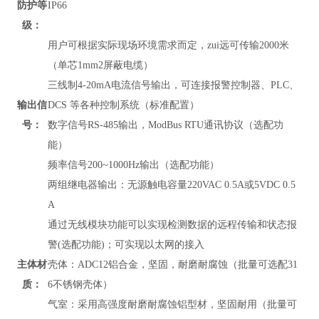
防护等
IP66
级：
用户可根据实际现场环境需求而定，zui远可传输2000米
（单芯1mm2屏蔽电缆）
三线制4-20mA电流信号输出，可连接报警控制器、PLC、
输出信
DCS 等各种控制系统（标准配置）
号：
数字信号RS-485输出，
ModBus RTU通讯协议
（
选配功
能）
频率信号200~1000Hz输出（选配功能）
两组继电器输出：无源触电容量220VAC 0.5A或5VDC 0.5
A
通过无线模块功能可以实现检测数据的远程传输和状态报
警(选配功能)；可实现以太网的接入
主体材
壳体：ADC12铝合金，坚固，耐磨耐腐蚀（批量可选配31
质：
6不锈钢壳体）
气室：采用高强度耐磨耐腐蚀铝型材，坚固耐用（批量可