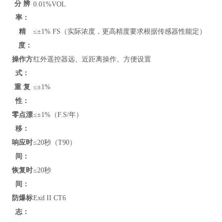
分 辨
0.01
%VOL
率：
精
≤±1% FS（实际浓度，更高精度要求根据传感器性能定）
度：
操作方
红外遥控器远、近距离操作、方便设置
式：
重 复
≤±1%
性：
零点漂
≤±1%（F.S/年）
移：
响应时
≤20秒（T90）
间：
恢复时
≤20秒
间：
防爆标
Exd II CT6
志：