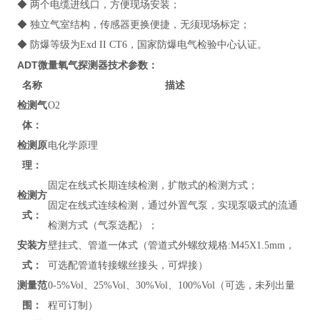
◆ 两个电缆进线口，方便现场安装；
◆ 独立气室结构，传感器更换便捷，无须现场标定；
◆ 防爆等级为Exd II CT6，国家防爆电气检验中心认证。
ADT微量氧气探测器
技术参数：
名称
描述
检测气
O2
体：
检测原
电化学原理
理：
固定在线式长期连续检测，扩散式的检测方式；
检测方
固定在线式连续检测，通过外置气泵，实现泵吸式的流通
式：
检测方式（气泵选配）；
安装方
壁挂式、管道
一体式（管道式外螺纹规格:M45X1.5mm，
式：
可选配管道转接螺丝接头，可焊接）
测量范
0-5%Vol
、
25%Vol、30%Vol、100%Vol
（可选，未列出量
围：
程可订制）