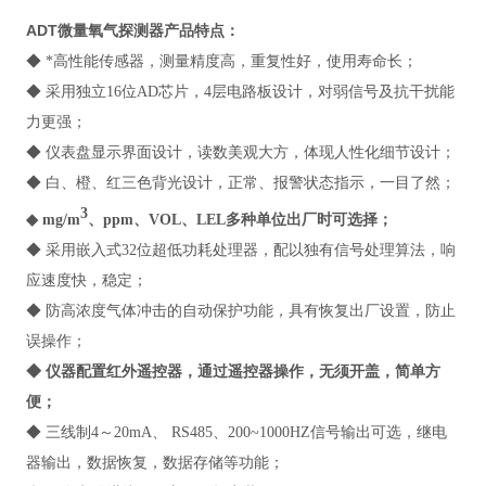
ADT微量氧气探测器
产品特点：
◆ *高性能传感器，测量精度高，重复性好，使用寿命长；
◆ 采用独立16位AD芯片，4层电路板设计，对弱信号及抗干扰能
力更强；
◆ 仪表盘显示界面设计，读数美观大方，体现人性化细节设计；
◆ 白、橙、红三色背光设计，正常、报警状态指示，一目了然；
3
◆ mg/m
、ppm、VOL、LEL多种单位出厂时可选择；
◆ 采用嵌入式32位超低功耗处理器，配以独有信号处理算法，响
应速度快，稳定；
◆ 防高浓度气体冲击的自动保护功能，具有恢复出厂设置，防止
误操作；
◆ 仪器配置红外遥控器，通过遥控器操作，无须开盖，简单方
便；
◆ 三线制4～20mA、 RS485、200~1000HZ信号输出可选，继电
器输出，数据恢复，数据存储等功能；