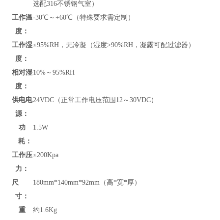
选配316不锈钢气室）
工作温
-30℃～+60℃（特殊要求需定制）
度：
工作湿
≤95%RH，无冷凝（湿度>90%RH，凝露可配过滤器）
度：
相对湿
10%～95%RH
度：
供电电
24VDC（正常工作电压范围12～30VDC）
源：
功
1.5W
耗：
工作压
≤200Kpa
力：
尺
180mm*140mm*92mm（高*宽*厚）
寸：
重
约1.6Kg