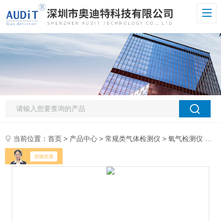
当前位置：
首页
>
产品中心
>
常规类气体检测仪
>
氧气检测仪
> ADT800W-TVOC-PID有机物挥发性TVOC检测仪奥迪特固定式