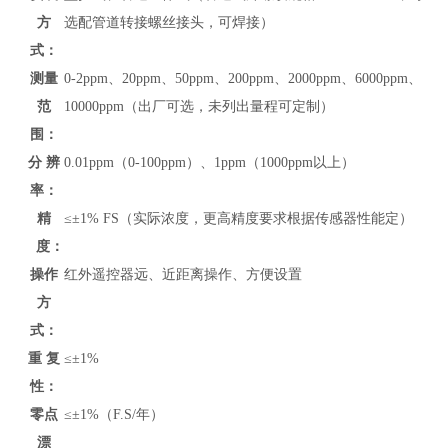
方
选配管道转接螺丝接头，可焊接）
式：
测量
0-
2ppm、20ppm、50ppm、200ppm、2000ppm、6000ppm、
范
10000ppm
（
出厂可选，未列出
量程可定制）
围：
分 辨
0.01ppm（0-100ppm）、1ppm（1000ppm以上）
率：
精
≤±1% FS（实际浓度，更高精度要求根据传感器性能定）
度：
操作
红外遥控器远、近距离操作、方便设置
方
式：
重 复
≤±1%
性：
零点
≤±1%（F.S/年）
漂