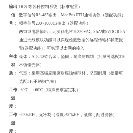
输出
DCS 等各种控制系统（标准配置）
信
数字信号RS-485输出，
ModBus RTU通讯协议
（
选配功能）
号：
频率信号200~1000Hz输出（选配功能）
两组继电器输出：无源触电容量220VAC 0.5A或5VDC 0.5A
通过无线模块功能可以实现检测数据的远程传输和状态报
警(选配功能)；可实现以太网的接入
主体
壳体：ADC12铝合金，坚固，耐磨耐腐蚀（批量可选配316
材
不锈钢壳体）
质：
气室：采用高强度耐磨耐腐蚀铝型材，坚固耐用（批量可
选配316不锈钢气室）
工作
-30℃～+60℃（特殊要求需定制）
温
度：
工作
≤95%RH，无冷凝（湿度>90%RH，凝露可配过滤器）
湿
度：