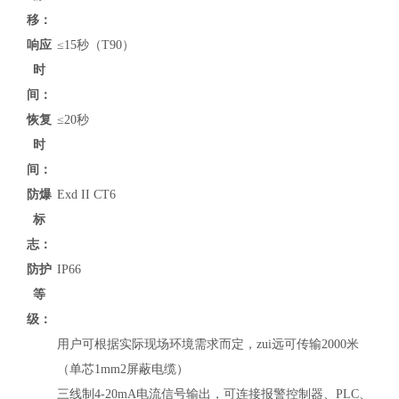
移：
响应
≤15秒（T90）
时
间：
恢复
≤20秒
时
间：
防爆
Exd II CT6
标
志：
防护
IP66
等
级：
用户可根据实际现场环境需求而定，zui远可传输2000米
（单芯1mm2屏蔽电缆）
三线制4-20mA电流信号输出，可连接报警控制器、PLC、