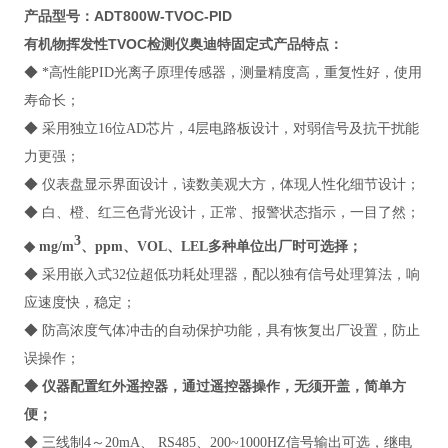
产品型号：ADT800W-TVOC-PID
有机物挥发性TVOC检测仪奥迪特固定式
产品特点：
◆ *高性能PID光离子原理传感器，测量精度高，重复性好，使用
寿命长；
◆ 采用独立16位AD芯片，4层电路板设计，对弱信号及抗干扰能
力更强；
◆ 仪表盘显示界面设计，读数美观大方，体现人性化细节设计；
◆ 白、橙、红三色背光设计，正常、报警状态指示，一目了然；
3
◆ mg/m
、ppm、VOL、LEL多种单位出厂时可选择；
◆ 采用嵌入式32位超低功耗处理器，配以独有信号处理算法，响
应速度快，稳定；
◆ 防高浓度气体冲击的自动保护功能，具有恢复出厂设置，防止
误操作；
◆ 仪器配置红外遥控器，通过遥控器操作，无须开盖，简单方
便；
◆ 三线制4～20mA、 RS485、200~1000HZ信号输出可选，继电