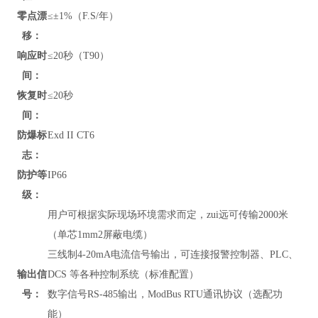
零点漂
≤±1%（F.S/年）
移：
响应时
≤20秒（T90）
间：
恢复时
≤20秒
间：
防爆标
Exd II CT6
志：
防护等
IP66
级：
用户可根据实际现场环境需求而定，zui远可传输2000米
（单芯1mm2屏蔽电缆）
三线制4-20mA电流信号输出，可连接报警控制器、PLC、
输出信
DCS 等各种控制系统（标准配置）
号：
数字信号RS-485输出，
ModBus RTU通讯协议
（
选配功
能）