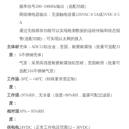
频率信号200~1000Hz输出（选配功能）
两组继电器输出：无源触电容量220VAC 0.5A或5VDC 0.5
A
通过无线模块功能可以实现检测数据的远程传输和状态报
警(选配功能)；可实现以太网的接入
主体材
壳体：ADC12铝合金，坚固，耐磨耐腐蚀（批量可选配31
质：
6不锈钢壳体）
气室：采用高强度耐磨耐腐蚀铝型材，坚固耐用（批量可
选配316不锈钢气室）
工作温
-30℃～+60℃（特殊要求需定制）
度：
工作湿
≤95%RH，无冷凝（湿度>90%RH，凝露可配过滤器）
度：
相对湿
10%～95%RH
度：
供电电
24VDC（正常工作电压范围12～30VDC）