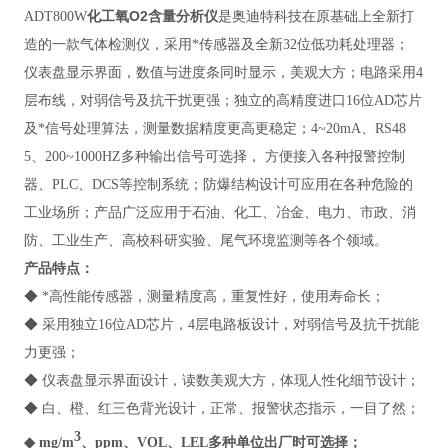
化工氧O2含量分析仪
ADT800W
是奥迪特科技在原基础上全新打
造的一款气体检测仪，采用*传感器及全新32位低功耗处理器；
仪表盘显示界面，数值与进度条同时显示，美观大方；电路采用4
层布线，对弱信号及抗干扰更强；独立的高精度进口16位AD芯片
及*信号处理算法，测量数据精度更高更稳定；4~20mA、RS48
5、200~1000HZ多种输出信号可选择， 方便接入各种报警控制
器、PLC、DCS等控制系统；防爆结构设计可应用在各种危险的
工业场所；产品广泛应用于石油、化工、冶金、电力、市政、消
防、工业生产、高校科研实验、尾气环境监测等各个领域。
产品特点：
◆ *高性能传感器，测量精度高，重复性好，使用寿命长；
◆ 采用独立16位AD芯片，4层电路板设计，对弱信号及抗干扰能
力更强；
◆ 仪表盘显示界面设计，读数美观大方，体现人性化细节设计；
◆ 白、橙、红三色背光设计，正常、报警状态指示，一目了然；
3
◆ mg/m
、ppm、VOL、LEL多种单位出厂时可选择；