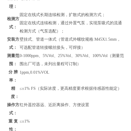
理：
固定在线式长期连续检测，扩散式的检测方式；
检测方
固定在线式连续检测，通过外置气泵，实现泵吸式的流通
式：
检测方式（气泵选配）；
安装方
壁挂式、管道
一体式（管道式外螺纹规格:M45X1.5mm，
式：
可选配管道转接螺丝接头，可焊接）
测量范
0-
1000ppm、
5%Vol
、
25%Vol、30%Vol、100%Vol
（测量范
围：
围出厂可选，未列出量程可订制）
分 辨
1ppm,0.01
%VOL
率：
精
≤±1% FS（实际浓度，更高精度要求根据传感器性能定）
度：
操作方
红外遥控器远、近距离操作、方便设置
式：
重 复
≤±1%
性：