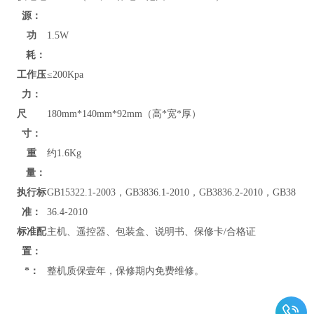
源：
功
1.5W
耗：
工作压
≤200Kpa
力：
尺
180mm*140mm*92mm（高*宽*厚）
寸：
重
约1.6Kg
量：
执行标
GB15322.1-2003，GB3836.1-2010，GB3836.2-2010，GB38
准：
36.4-2010
标准配
主机、遥控器、包装盒、说明书、保修卡/合格证
置：
*：
整机质保壹年，保修期内免费维修。