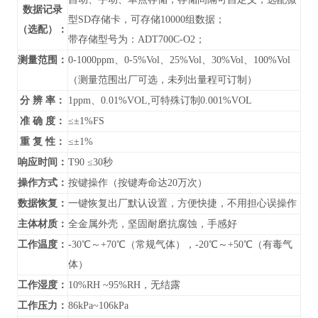
数据记录
型SD存储卡，可存储10000组数据；
（选配）：
带存储型号为：ADT700C-O2；
测量范围：
0-1000ppm、0-5%Vol、25%Vol、30%Vol、100%Vol
（测量范围出厂可选，未列出量程可订制）
分 辨 率：
1ppm、0.01%VOL,可特殊订制0.001%VOL
准 确 度：
≤±1%FS
重 复 性：
≤±
1%
响应时间：
T90 ≤30秒
操作方式：
按键操作（按键寿命达20万次）
数据恢复：
一键恢复出厂默认设置，方便快捷，不用担心误操作
主体材质：
全金属外壳，坚固耐磨抗腐蚀，手感好
工作温度：
-30℃～+70℃（常规气体），-20℃～+50℃（有毒气
体）
工作湿度：
10%RH ~95%RH，无结露
工作压力：
86kPa~106kPa