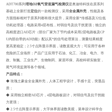
埋地O2氧气管道漏气检测仪
ADT700系列
是奥迪特科技在原系列
基础上全新打造
定位
的一款检测仪，采用
全金属外壳
，性能及各
方面指标相对于原系列都有很大提升，采用全新*传感器及32位低
功耗处理器；电路采用4层布线，对弱信号及抗干扰更强；独立的
高精度进口AD芯片（部分厂家为了节约成本采用2层电路板及CP
U内部自带的AD功能）配以其*的信号处理算法，测量结果精度
更高更稳定；2.5寸点阵显示界面，读数直观大方；
可应用于各种
危险的工业场所；产品广泛应用于石油、化工、冶金、电力、市
政、制氮、工业生产、
生物制药、家居环保、高校科研实验室，
尾气环境监测
等各个领域。
产品特点
：
◆
玫瑰土豪金全金属外壳，人体工程学设计，手感十足，突显品
质；
◆ 采用独立精密AD芯片，4层电路板设计，对弱信号及抗干扰能
力更强；
◆ 2.5寸点阵显示界面，大字体界面读数美观，菜单设计科学合