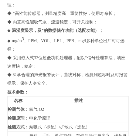
理；
◆ *高性能传感器，测量精度高，重复性好，使用寿命长；
◆ 内置高性能吸气泵，流速稳定，可开关控制；
◆
温湿度显示，及*的数据储存功能（选配功能）；
3
◆ mg/m
、PPM、VOL、LEL、PPB、mg/l多种单位出厂时可选
择；
◆ 采用嵌入式32位超低功耗处理器，配以*信号处理算法，响应
速度快，稳定；
◆ 科学合理的声光报警设计，曲线对称，检测到超标时及时报警
提示，保护人身安全。
技术参数：
名称
描述
检测气体：
氧气 O2
检测原理：
电化学原理
检测方式：
泵吸式（标配）/扩散式（选配）
自动、手动、单点存储，存储间隔可自定义，选配微