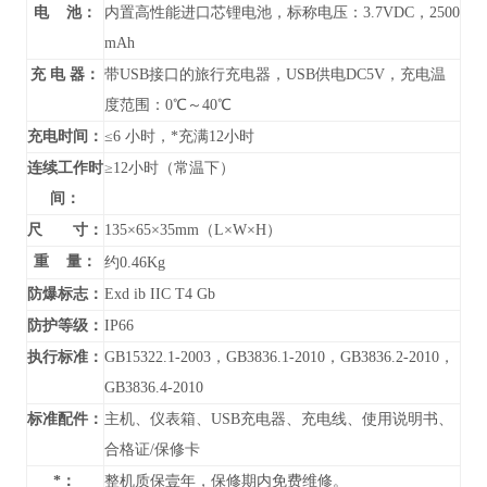
电 池：
内置高性能进口芯锂电池，标称电压：3.7VDC，2500
mAh
充 电 器：
带USB接口的旅行充电器，USB供电DC5V，充电温
度范围：0℃～40℃
充电时间：
≤6 小时，*充满12小时
连续工作时
≥12小时（常温下）
间：
尺 寸：
135×65×35mm（L×W×H）
重 量：
约0.46Kg
防爆标志：
Exd ib IIC T4 Gb
防护等级：
IP66
执行标准：
GB15322.1-2003，GB3836.1-2010，GB3836.2-2010，
GB3836.4-2010
标准配件：
主机、仪表箱、USB充电器、充电线、使用说明书、
合格证/保修卡
*：
整机质保壹年，保修期内免费维修。