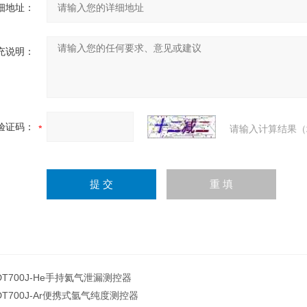
细地址：
充说明：
验证码：
请输入计算结果（
DT700J-He手持氦气泄漏测控器
DT700J-Ar便携式氩气纯度测控器