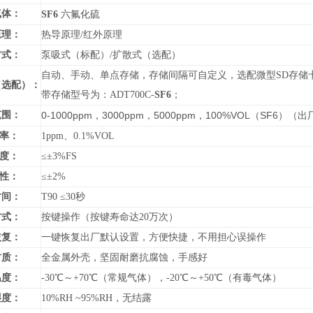
气体：
SF6
六氟化硫
原理：
热导原理/红外原理
方式：
泵吸式（标配）/扩散式（选配）
自动、手动、单点存储，存储间隔可自定义，选配微型SD存储卡，
（选配）：
带存储型号为：ADT700C-
SF6
；
范围：
0-1000ppm
3000ppm
5000ppm
100%VOL
SF6
，
，
，
（
）
（出
 率：
1ppm、0.1%VOL
 度：
≤±3%FS
 性：
≤±
2%
时间：
T90 ≤30秒
方式：
按键操作（按键寿命达20万次）
恢复：
一键恢复出厂默认设置，方便快捷，不用担心误操作
材质：
全金属外壳，坚固耐磨抗腐蚀，手感好
温度：
-30℃～+70℃（常规气体），-20℃～+50℃（有毒气体）
湿度：
10%RH ~95%RH，无结露