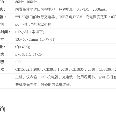
压力：
86kPa~106kPa
池：
内置高性能进口芯锂电池，标称电压：3.7VDC，2500mAh
 器：
带USB接口的旅行充电器，USB供电DC5V，充电温度范围：0℃
时间：
≤6 小时，*充满12小时
作时间：
≥12小时（常温下）
寸：
135×65×35mm（L×W×H）
量：
约0.46Kg
标志：
Exd ib IIC T4 Gb
等级：
IP66
标准：
GB15322.1-2003，GB3836.1-2010，GB3836.2-2010，GB3836.4-
：
主机、仪表箱、USB充电器、充电线、使用说明书、合格证/保
：
整机质保壹年，保修期内免费维修。
询