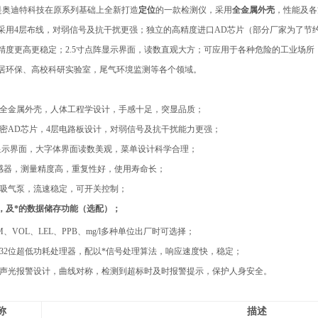
是奥迪特科技在原系列基础上全新打造
定位
的一款检测仪，采用
全金属外壳
，性能及各
采用4层布线，对弱信号及抗干扰更强；独立的高精度进口AD芯片（部分厂家为了节约
精度更高更稳定；2.5寸点阵显示界面，读数直观大方；
可应用于各种危险的工业场所
居环保、高校科研实验室，尾气环境监测
等各个领域。
全金属外壳，人体工程学设计，手感十足，突显品质；
精密AD芯片，4层电路板设计，对弱信号及抗干扰能力更强；
点阵显示界面，大字体界面读数美观，菜单设计科学合理；
传感器，测量精度高，重复性好，使用寿命长；
能吸气泵，流速稳定，可开关控制；
，及*的数据储存功能（选配）；
M、VOL、LEL、PPB、mg/l多种单位出厂时可选择；
式32位超低功耗处理器，配以*信号处理算法，响应速度快，稳定；
的声光报警设计，曲线对称，检测到超标时及时报警提示，保护人身安全。
称
描述