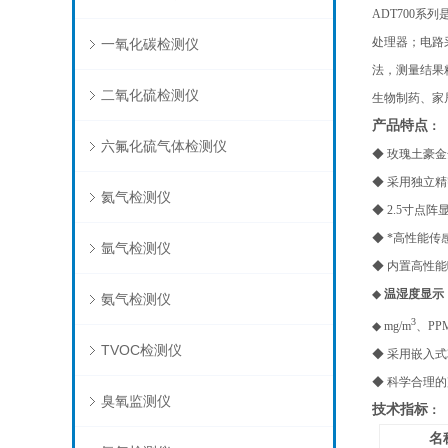
ADT700系列
处理器；电路
一氧化碳检测仪
法，测量结果
二氧化硫检测仪
生物制药、家
产品特点
：
六氟化硫气体检测仪
◆
玫瑰土豪金
◆ 采用独立
氦气检测仪
◆ 2.5寸
◆ *高性能
氩气检测仪
◆ 内置高性
◆
温湿度显示
氨气检测仪
3
◆ mg/m
、PP
TVOC检测仪
◆ 采用嵌入
◆ 科学合理
臭氧监测仪
技术指标
：
名