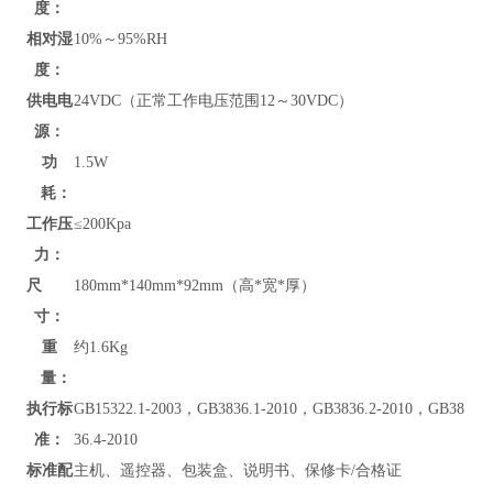
度：
相对湿
10%～95%RH
度：
供电电
24VDC（正常工作电压范围12～30VDC）
源：
功
1.5W
耗：
工作压
≤200Kpa
力：
尺
180mm*140mm*92mm（高*宽*厚）
寸：
重
约1.6Kg
量：
执行标
GB15322.1-2003，GB3836.1-2010，GB3836.2-2010，GB38
准：
36.4-2010
标准配
主机、遥控器、包装盒、说明书、保修卡/合格证