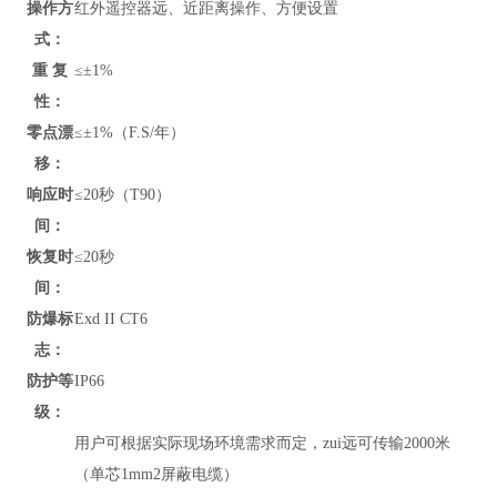
操作方
红外遥控器远、近距离操作、方便设置
式：
重 复
≤±1%
性：
零点漂
≤±1%（F.S/年）
移：
响应时
≤20秒（T90）
间：
恢复时
≤20秒
间：
防爆标
Exd II CT6
志：
防护等
IP66
级：
用户可根据实际现场环境需求而定，zui远可传输2000米
（单芯1mm2屏蔽电缆）