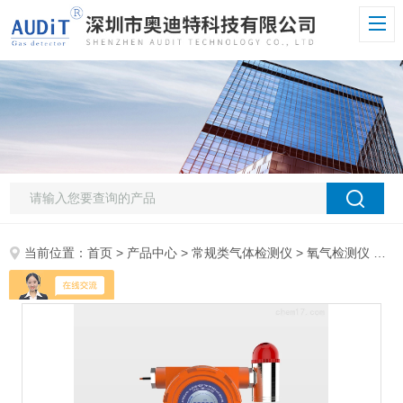
当前位置：
首页
>
产品中心
>
常规类气体检测仪
>
氧气检测仪
> ADT900W-O2气调库用氧气泄漏报警仪在线式