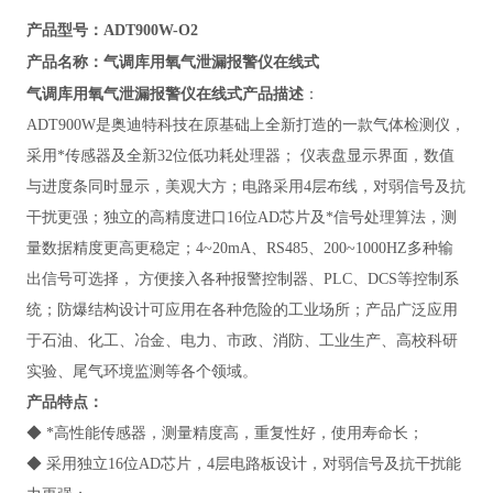
产品型号：ADT900W-O2
气调库用氧气泄漏报警仪在线式
产品名称：
气调库用氧气泄漏报警仪在线式
产品描述
：
ADT900W
是奥迪特科技在原基础上全新打造的一款气体检测仪，
采用*传感器及全新32位低功耗处理器； 仪表盘显示界面，数值
与进度条同时显示，美观大方；电路采用4层布线，对弱信号及抗
干扰更强；独立的高精度进口16位AD芯片及*信号处理算法，测
量数据精度更高更稳定；4~20mA、RS485、200~1000HZ多种输
出信号可选择， 方便接入各种报警控制器、PLC、DCS等控制系
统；防爆结构设计可应用在各种危险的工业场所；产品广泛应用
于石油、化工、冶金、电力、市政、消防、工业生产、高校科研
实验、尾气环境监测等各个领域。
产品特点：
◆ *高性能传感器，测量精度高，重复性好，使用寿命长；
◆ 采用独立16位AD芯片，4层电路板设计，对弱信号及抗干扰能