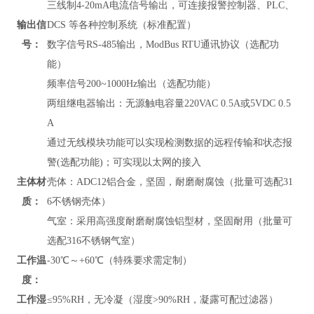
三线制4-20mA电流信号输出，可连接报警控制器、PLC、
输出信
DCS 等各种控制系统（标准配置）
号：
数字信号RS-485输出，
ModBus RTU通讯协议
（
选配功
能）
频率信号200~1000Hz输出（选配功能）
两组继电器输出：无源触电容量220VAC 0.5A或5VDC 0.5
A
通过无线模块功能可以实现检测数据的远程传输和状态报
警(选配功能)；可实现以太网的接入
主体材
壳体：ADC12铝合金，坚固，耐磨耐腐蚀（批量可选配31
质：
6不锈钢壳体）
气室：采用高强度耐磨耐腐蚀铝型材，坚固耐用（批量可
选配316不锈钢气室）
工作温
-30℃～+60℃（特殊要求需定制）
度：
工作湿
≤95%RH，无冷凝（湿度>90%RH，凝露可配过滤器）