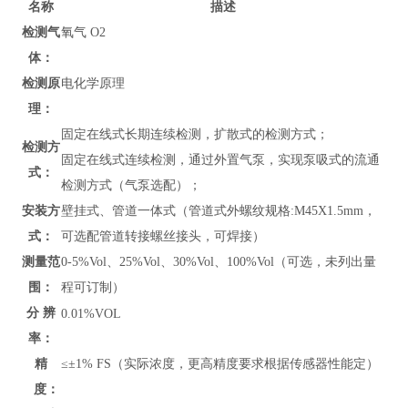
名称
描述
检测气
氧气 O2
体：
检测原
电化学原理
理：
固定在线式长期连续检测，扩散式的检测方式；
检测方
固定在线式连续检测，通过外置气泵，实现泵吸式的流通
式：
检测方式（气泵选配）；
安装方
壁挂式、管道
一体式（管道式外螺纹规格:M45X1.5mm，
式：
可选配管道转接螺丝接头，可焊接）
测量范
0-5%Vol
、
25%Vol、30%Vol、100%Vol
（可选，未列出量
围：
程可订制）
分 辨
0.01
%VOL
率：
精
≤±1% FS（实际浓度，更高精度要求根据传感器性能定）
度：