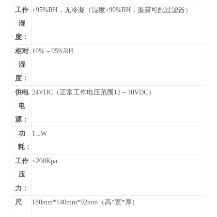
工作
≤95%RH，无冷凝（湿度>90%RH，凝露可配过滤器）
湿
度：
相对
10%～95%RH
湿
度：
供电
24VDC（正常工作电压范围12～30VDC）
电
源：
功
1.5W
耗：
工作
≤200Kpa
压
力：
尺
180mm*140mm*92mm（高*宽*厚）