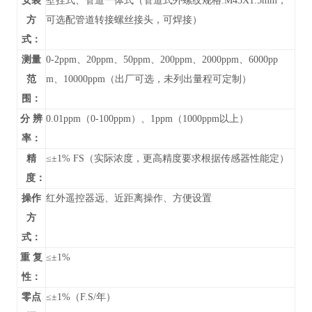
安装
壁挂式、管道
一体式（管道式外螺纹规格:M45X1.5mm，
方
可选配管道转接螺丝接头，可焊接）
式：
测量
0-
2ppm、20ppm、50ppm、200ppm、2000ppm、6000pp
范
m、10000ppm
（
出厂可选，未列出
量程可定制）
围：
分 辨
0.01ppm（0-100ppm）、1ppm（1000ppm以上）
率：
精
≤±1% FS（实际浓度，更高精度要求根据传感器性能定）
度：
操作
红外遥控器远、近距离操作、方便设置
方
式：
重 复
≤±1%
性：
零点
≤±1%（F.S/年）