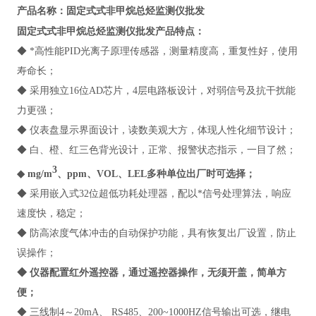
固定式式非甲烷总烃监测仪批发
产品名称：
固定式式非甲烷总烃监测仪批发
产品特点：
◆ *高性能PID光离子原理传感器，测量精度高，重复性好，使用
寿命长；
◆ 采用独立16位AD芯片，4层电路板设计，对弱信号及抗干扰能
力更强；
◆ 仪表盘显示界面设计，读数美观大方，体现人性化细节设计；
◆ 白、橙、红三色背光设计，正常、报警状态指示，一目了然；
3
◆ mg/m
、ppm、VOL、LEL多种单位出厂时可选择；
◆ 采用嵌入式32位超低功耗处理器，配以*信号处理算法，响应
速度快，稳定；
◆ 防高浓度气体冲击的自动保护功能，具有恢复出厂设置，防止
误操作；
◆ 仪器配置红外遥控器，通过遥控器操作，无须开盖，简单方
便；
◆ 三线制4～20mA、 RS485、200~1000HZ信号输出可选，继电