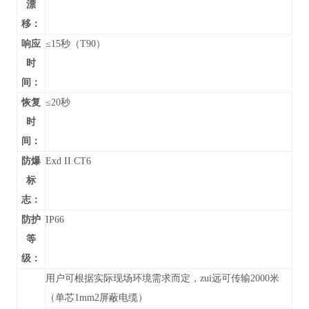
漂
移：
响应
≤15秒（T90）
时
间：
恢复
≤20秒
时
间：
防爆
Exd II CT6
标
志：
防护
IP66
等
级：
用户可根据实际现场环境需求而定，zui远可传输2000米
（单芯1mm2屏蔽电缆）