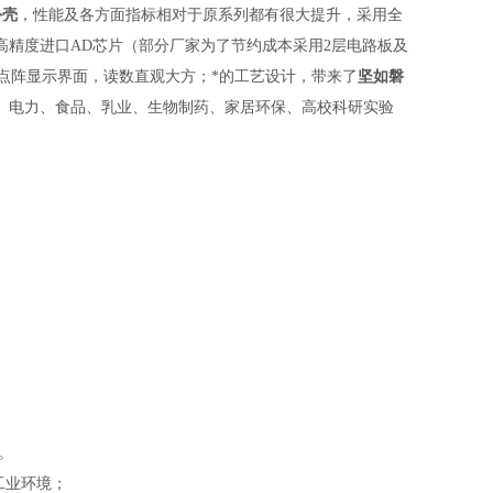
外壳
，性能及各方面指标相对于原系列都有很大提升，采用全
高精度进口AD芯片（部分厂家为了节约成本采用2层电路板及
寸点阵显示界面，读数直观大方；*的工艺设计，带来了
坚如磐
、电力、食品、乳业、
生物制药、家居环保、高校科研实验
。
工业环境；