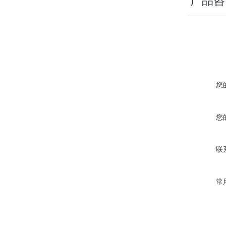
产品咨
您
您
联
常