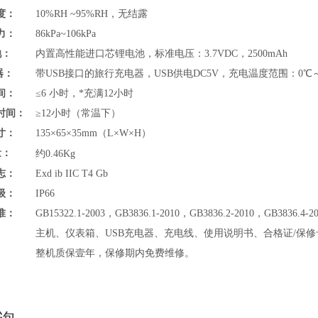
度：
10%RH ~95%RH，无结露
力：
86kPa~106kPa
池：
内置高性能进口芯锂电池，标准电压：3.7VDC，2500mAh
器：
带USB接口的旅行充电器，USB供电DC5V，充电温度范围：
0℃
间：
≤6 小时，*充满12小时
时间：
≥12小时（常温下）
寸：
135×65×35mm（L×W×H）
量：
约
0.46Kg
志：
Exd ib IIC T4 Gb
级：
IP66
准：
GB15322.1-2003，GB3836.1-2010，GB3836.2-2010，GB3836.4-2
主机、仪表箱、USB充电器、充电线、使用说明书、合格证/保修
整机质保壹年，保修期内免费维修。