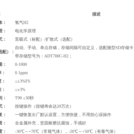
称
描述
体：
氢气H2
理：
电化学原理
式：
泵吸式（标配）/扩散式（选配）
自动、手动、单点存储，存储间隔可自定义，选配微型SD存储卡，
选配）：
带存储型号为：ADT700C-H2；
围：
0-1000
率：
0.1ppm
度：
≤
±3%FS
性：
≤
±3%
间：
T90 ≤30秒
式：
按键操作（按键寿命达20万次）
复：
一键恢复出厂默认设置，方便快捷，不用担心误操作
质：
全金属外壳
，坚固耐磨抗腐蚀，手感好
度：
-30℃～+70℃（常规气体），-20℃～+50℃（有毒气体）