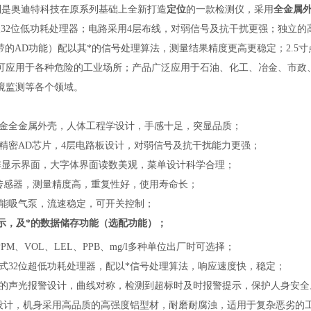
列
是奥迪特科技在原系列基础上全新打造
定位
的一款检测仪，采用
全金属
及32位低功耗处理器；电路采用4层布线，对弱信号及抗干扰更强；独立的
自带的AD功能）配以其*的信号处理算法，测量结果精度更高更稳定；2.5
可应用于各种危险的工业场所；产品广泛应用于石油、化工、冶金、市政
境监测
等各个领域。
金全金属外壳，人体工程学设计，手感十足，突显品质；
立精密AD芯片，4层电路板设计，对弱信号及抗干扰能力更强；
寸点阵显示界面，大字体界面读数美观，菜单设计科学合理；
能传感器，测量精度高，重复性好，使用寿命长；
性能吸气泵，流速稳定，可开关控制；
示，及*的数据储存功能（选配功能）；
PPM、VOL、LEL、PPB、mg/l多种单位出厂时可选择；
入式32位超低功耗处理器，配以*信号处理算法，响应速度快，稳定；
理的声光报警设计，曲线对称，检测到超标时及时报警提示，保护人身安全
业设计，机身采用高品质的高强度铝型材，耐磨耐腐浊，适用于复杂恶劣的