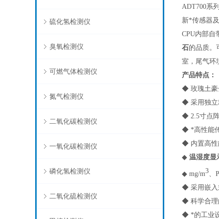
ADT700系
新*传感器
硫化氢检测仪
CPU内部
臭氧检测仪
石
的品质。
室，尾气环
可燃气体检测仪
产品特点
：
◆
玫瑰土豪
氮气检测仪
◆ 采用独
◆ 2.5
二氧化碳检测仪
◆ *高性
◆ 内置高
一氧化碳检测仪
◆
温湿度显
磷化氢检测仪
3
◆ mg/m
、
◆ 采用嵌
二氧化硫检测仪
◆ 科学合
◆ *的工