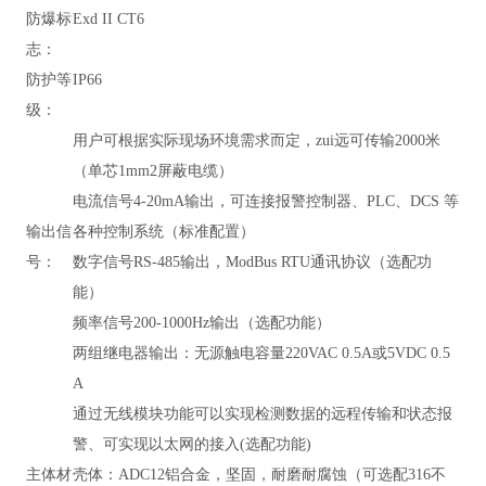
防爆标
Exd II CT6
志：
防护等
IP66
级：
用户可根据实际现场环境需求而定，zui远可传输2000米
（单芯1mm2屏蔽电缆）
电流信号4-20mA输出，可连接报警控制器、PLC、DCS 等
输出信
各种控制系统（标准配置）
号：
数字信号RS-485输出，
ModBus RTU通讯协议
（
选配功
能）
频率信号200-1000Hz输出（选配功能）
两组继电器输出：无源触电容量220VAC 0.5A或5VDC 0.5
A
通过无线模块功能可以实现检测数据的远程传输和状态报
警、可实现以太网的接入(选配功能)
主体材
壳体：ADC12铝合金，坚固，耐磨耐腐蚀（可选配316不