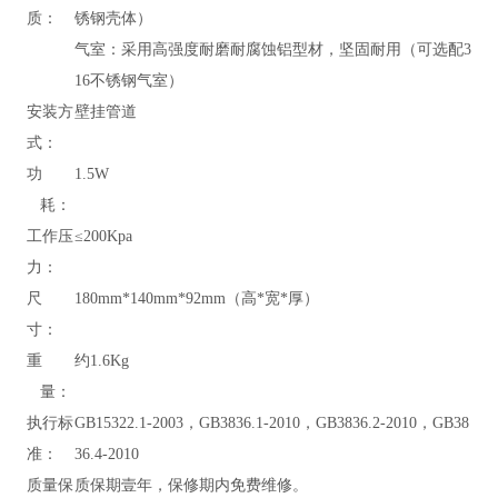
质：
锈钢壳体）
气室：采用高强度耐磨耐腐蚀铝型材，坚固耐用（可选配3
16不锈钢气室）
安装方
壁挂管道
式：
功
1.5W
耗：
工作压
≤200Kpa
力：
尺
180mm*140mm*92mm（高*宽*厚）
寸：
重
约1.6Kg
量：
执行标
GB15322.1-2003，GB3836.1-2010，GB3836.2-2010，GB38
准：
36.4-2010
质量保
质保期壹年，保修期内免费维修。