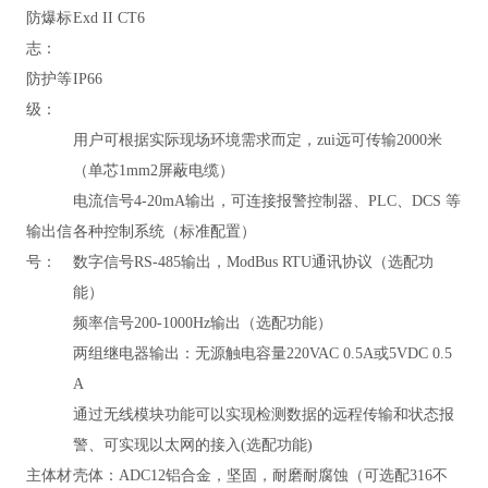
防爆标
Exd II CT6
志：
防护等
IP66
级：
用户可根据实际现场环境需求而定，zui远可传输2000米
（单芯1mm2屏蔽电缆）
电流信号4-20mA输出，可连接报警控制器、PLC、DCS 等
输出信
各种控制系统（标准配置）
号：
数字信号RS-485输出，
ModBus RTU通讯协议
（
选配功
能）
频率信号200-1000Hz输出（选配功能）
两组继电器输出：无源触电容量220VAC 0.5A或5VDC 0.5
A
通过无线模块功能可以实现检测数据的远程传输和状态报
警、可实现以太网的接入(选配功能)
主体材
壳体：ADC12铝合金，坚固，耐磨耐腐蚀（可选配316不