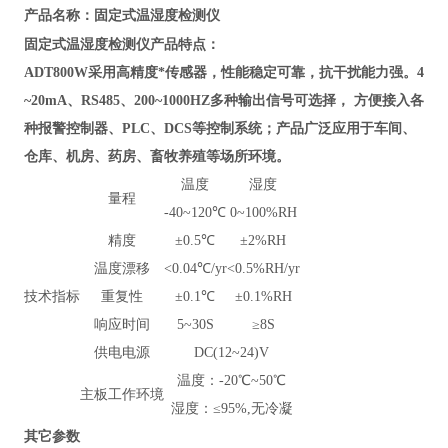
固定式温湿度检测仪
产品名称：
固定式温湿度检测仪
产品特点：
ADT800W
采
用高精度*传感器，性能稳定可靠，抗干扰能力强。
4
~20mA、RS485、200~1000HZ多种输出信号可选择， 方便接入各
种报警控制器、PLC、DCS等控制系统；产品广泛应用于车间、
仓库、机房、药房、畜牧养殖等场所环境。
温度
湿度
量程
-40~120℃
0~100%RH
精度
±0.5℃
±2%RH
温度漂移
<0.04℃/yr
<0.5%RH/yr
技术指标
重复性
±0.1℃
±0.1%RH
响应时间
5~30S
≥8S
供电电源
DC(12~24)V
温度：-20℃~50℃
主板工作环境
湿度：≤95%,无冷凝
其它参数