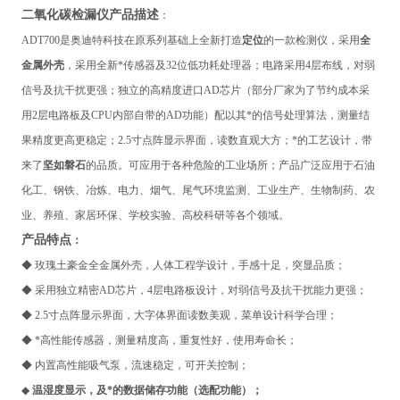
二氧化碳检漏仪
产
品描述
：
ADT700
是奥迪特科技在原系列基础上全新打造
定位
的一款检测仪，采用
全
金属外壳
，采用全新*传感器及32位低功耗处理器；电路采用4层布线，对弱
信号及抗干扰更强；独立的高精度进口AD芯片（部分厂家为了节约成本采
用2层电路板及CPU内部自带的AD功能）配以其*的信号处理算法，测量结
果精度更高更稳定；2.5寸点阵显示界面，读数直观大方；*的工艺设计，带
来了
坚如磐石
的品质。可应用于各种危险的工业场所；产品广泛应用于石油
化工、钢铁、冶炼、电力、烟气、尾气环境监测、工业生产、生物制药、农
业、养殖、家居环保、学校实验、高校科研等各个领域。
产
品特点
：
◆
玫瑰土豪金全金属外壳，人体工程学设计，手感十足，突显品质；
◆ 采用独立精密AD芯片，4层电路板设计，对弱信号及抗干扰能力更强；
◆ 2.5寸点阵显示界面，大字体界面读数美观，菜单设计科学合理；
◆ *高性能传感器，测量精度高，重复性好，使用寿命长；
◆ 内置高性能吸气泵，流速稳定，可开关控制；
◆
温湿度显示，及*的数据储存功能（选配功能）；