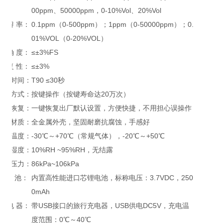
00ppm、50000ppm，0-10%Vol、20%Vol
分 辨 率：
0.1ppm（0-500ppm）；1ppm（0-50000ppm）；0.
01%VOL（0-20%VOL）
准 确 度：
≤±3%FS
重 复 性：
≤±3%
响应时间：
T90 ≤30秒
操作方式：
按键操作（按键寿命达20万次）
数据恢复：
一键恢复出厂默认设置，方便快捷，不用担心误操作
主体材质：
全金属外壳，坚固耐磨抗腐蚀，手感好
工作温度：
-30℃～+70℃（常规气体），-20℃～+50℃
工作湿度：
10%RH ~95%RH，无结露
工作压力：
86kPa~106kPa
电 池：
内置高性能进口芯锂电池，标称电压：3.7VDC，250
0mAh
充 电 器：
带USB接口的旅行充电器，USB供电DC5V，充电温
度范围：0℃～40℃