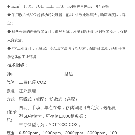
3
◆ mg/m
、PPM、VOL、LEL、PPB、mg/l多种单位出厂时可选择；
◆ 采用嵌入式32位超低功耗处理器，配以*信号处理算法，响应速度快，稳
定；
◆ 科学合理的声光报警设计，曲线对称，检测到超标时及时报警提示，保护
人身安全。
◆ *的工业设计，机身采用高品质的高强度铝型材，耐磨耐腐浊，适用于复
杂恶劣的工业环境；
技术指标
：
名称
描述
检测气体：
二氧化碳 CO2
检测原理：
红外原理
检测方式：
泵吸式（标配）/扩散式（选配）
自动、手动、单点存储，存储间隔可自定义，选配微
数据记录
型SD存储卡，可存储10000组数据；
（选配）：
带存储型号为：ADT700C-CO2；
测量范围：
0-500ppm、1000ppm、2000ppm、5000ppm、100