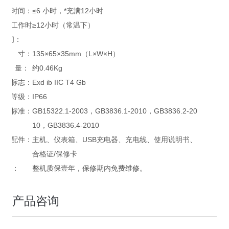
充电时间：
≤6 小时，*充满12小时
连续工作时
≥12小时（常温下）
间：
尺 寸：
135×65×35mm（L×W×H）
重 量：
约0.46Kg
防爆标志：
Exd ib IIC T4 Gb
防护等级：
IP66
执行标准：
GB15322.1-2003，GB3836.1-2010，GB3836.2-20
10，GB3836.4-2010
标准配件：
主机、仪表箱、USB充电器、充电线、使用说明书、
合格证/保修卡
*：
整机质保壹年，保修期内免费维修。
产品咨询