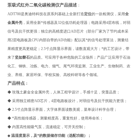
泵吸式红外二氧化碳检测仪
产
品描述
：
ADT700
是奥迪特科技在原系列基础上全新打造
定位
的一款检测仪，采用
全
金属外壳
，采用全新*传感器及32位低功耗处理器；电路采用4层布线，对弱
信号及抗干扰更强；独立的高精度进口AD芯片（部分厂家为了节约成本采
用2层电路板及CPU内部自带的AD功能）配以其*的信号处理算法，测量结
果精度更高更稳定；2.5寸点阵显示界面，读数直观大方；*的工艺设计，带
来了
坚如磐石
的品质。可应用于各种危险的工业场所；产品广泛应用于石油
化工、钢铁、冶炼、电力、烟气、尾气环境监测、工业生产、生物制药、农
业、养殖、家居环保、学校实验、高校科研等各个领域。
产
品特点
：
◆
玫瑰土豪金全金属外壳，人体工程学设计，手感十足，突显品质；
◆ 采用独立精密AD芯片，4层电路板设计，对弱信号及抗干扰能力更强；
◆ 2.5寸点阵显示界面，大字体界面读数美观，菜单设计科学合理；
◆ *高性能传感器，测量精度高，重复性好，使用寿命长；
◆ 内置高性能吸气泵，流速稳定，可开关控制；
◆
温湿度显示，及*的数据储存功能（选配功能）；