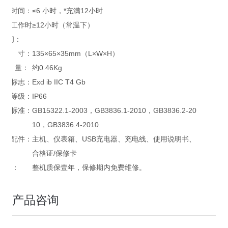
充电时间：
≤6 小时，*充满12小时
连续工作时
≥12小时（常温下）
间：
尺 寸：
135×65×35mm（L×W×H）
重 量：
约0.46Kg
防爆标志：
Exd ib IIC T4 Gb
防护等级：
IP66
执行标准：
GB15322.1-2003，GB3836.1-2010，GB3836.2-20
10，GB3836.4-2010
标准配件：
主机、仪表箱、USB充电器、充电线、使用说明书、
合格证/保修卡
*：
整机质保壹年，保修期内免费维修。
产品咨询