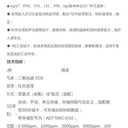
3
◆ mg/m
、PPM、VOL、LEL、PPB、mg/l多种单位出厂时可选择；
◆ 采用嵌入式32位超低功耗处理器，配以*信号处理算法，响应速度快，稳
定；
◆ 科学合理的声光报警设计，曲线对称，检测到超标时及时报警提示，保护
人身安全。
◆ *的工业设计，机身采用高品质的高强度铝型材，耐磨耐腐浊，适用于复
杂恶劣的工业环境；
技术指标
：
名称
描述
检测气体：
二氧化碳 CO2
检测原理：
红外原理
检测方式：
泵吸式（标配）/扩散式（选配）
自动、手动、单点存储，存储间隔可自定义，选配微
数据记录
型SD存储卡，可存储10000组数据；
（选配）：
带存储型号为：ADT700C-CO2；
测量范围：
0-500ppm、1000ppm、2000ppm、5000ppm、100