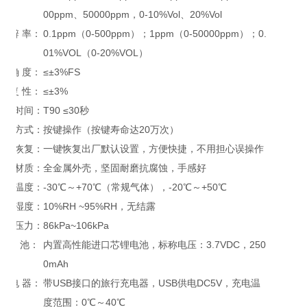
00ppm、50000ppm，0-10%Vol、20%Vol
分 辨 率：
0.1ppm（0-500ppm）；1ppm（0-50000ppm）；0.
01%VOL（0-20%VOL）
准 确 度：
≤±3%FS
重 复 性：
≤±3%
响应时间：
T90 ≤30秒
操作方式：
按键操作（按键寿命达20万次）
数据恢复：
一键恢复出厂默认设置，方便快捷，不用担心误操作
主体材质：
全金属外壳，坚固耐磨抗腐蚀，手感好
工作温度：
-30℃～+70℃（常规气体），-20℃～+50℃
工作湿度：
10%RH ~95%RH，无结露
工作压力：
86kPa~106kPa
电 池：
内置高性能进口芯锂电池，标称电压：3.7VDC，250
0mAh
充 电 器：
带USB接口的旅行充电器，USB供电DC5V，充电温
度范围：0℃～40℃