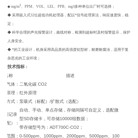
3
◆ mg/m
、PPM、VOL、LEL、PPB、mg/l多种单位出厂时可选择；
◆ 采用嵌入式32位超低功耗处理器，配以*信号处理算法，响应速度快，稳
定；
◆ 科学合理的声光报警设计，曲线对称，检测到超标时及时报警提示，保护
人身安全。
◆ *的工业设计，机身采用高品质的高强度铝型材，耐磨耐腐浊，适用于复
杂恶劣的工业环境；
技术指标
：
名称
描述
检测气体：
二氧化碳 CO2
检测原理：
红外原理
检测方式：
泵吸式（标配）/扩散式（选配）
自动、手动、单点存储，存储间隔可自定义，选配微
数据记录
型SD存储卡，可存储10000组数据；
（选配）：
带存储型号为：ADT700C-CO2；
测量范围：
0-500ppm、1000ppm、2000ppm、5000ppm、100