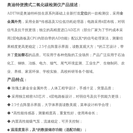
奥迪特便携式二氧化碳检测仪
产
品描述
：
ADT700
是奥迪特科技在原系列基础上全新打造
定位
的一款检测仪，采用
全
金属外壳
，采用全新*传感器及32位低功耗处理器；电路采用4层布线，对弱
信号及抗干扰更强；独立的高精度进口AD芯片（部分厂家为了节约成本采
用2层电路板及CPU内部自带的AD功能）配以其*的信号处理算法，测量结
果精度更高更稳定；2.5寸点阵显示界面，读数直观大方；*的工艺设计，带
来了
坚如磐石
的品质。可应用于各种危险的工业场所；产品广泛应用于石油
化工、钢铁、冶炼、电力、烟气、尾气环境监测、工业生产、生物制药、农
业、养殖、家居环保、学校实验、高校科研等各个领域。
产
品特点
：
◆
玫瑰土豪金全金属外壳，人体工程学设计，手感十足，突显品质；
◆ 采用独立精密AD芯片，4层电路板设计，对弱信号及抗干扰能力更强；
◆ 2.5寸点阵显示界面，大字体界面读数美观，菜单设计科学合理；
◆ *高性能传感器，测量精度高，重复性好，使用寿命长；
◆ 内置高性能吸气泵，流速稳定，可开关控制；
◆
温湿度显示，及*的数据储存功能（选配功能）；