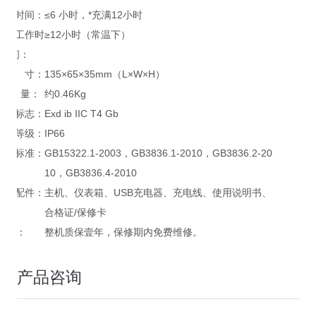
充电时间：
≤6 小时，*充满12小时
连续工作时
≥12小时（常温下）
间：
尺 寸：
135×65×35mm（L×W×H）
重 量：
约0.46Kg
防爆标志：
Exd ib IIC T4 Gb
防护等级：
IP66
执行标准：
GB15322.1-2003，GB3836.1-2010，GB3836.2-20
10，GB3836.4-2010
标准配件：
主机、仪表箱、USB充电器、充电线、使用说明书、
合格证/保修卡
*：
整机质保壹年，保修期内免费维修。
产品咨询