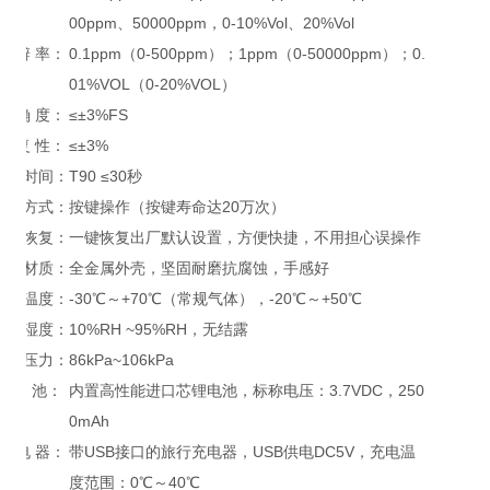
00ppm、50000ppm，0-10%Vol、20%Vol
分 辨 率：
0.1ppm（0-500ppm）；1ppm（0-50000ppm）；0.
01%VOL（0-20%VOL）
准 确 度：
≤±3%FS
重 复 性：
≤±3%
响应时间：
T90 ≤30秒
操作方式：
按键操作（按键寿命达20万次）
数据恢复：
一键恢复出厂默认设置，方便快捷，不用担心误操作
主体材质：
全金属外壳，坚固耐磨抗腐蚀，手感好
工作温度：
-30℃～+70℃（常规气体），-20℃～+50℃
工作湿度：
10%RH ~95%RH，无结露
工作压力：
86kPa~106kPa
电 池：
内置高性能进口芯锂电池，标称电压：3.7VDC，250
0mAh
充 电 器：
带USB接口的旅行充电器，USB供电DC5V，充电温
度范围：0℃～40℃