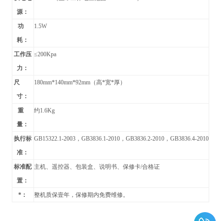
源：
功
1.5W
耗：
工作压
≤200Kpa
力：
尺
180mm*140mm*92mm
（高*宽*厚）
寸：
重
约1.6Kg
量：
执行标
GB15322.1-2003
，GB3836.1-2010，GB3836.2-2010，GB3836.4-2010
准：
标准配
主机、遥控器、包装盒、说明书、保修卡/合格证
置：
*：
整机质保壹年，保修期内免费维修。