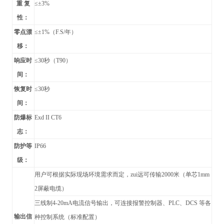
重 复
≤±3%
性：
零点漂
≤±1%（F.S/年）
移：
响应时
≤30秒（T90）
间：
恢复时
≤30秒
间：
防爆标
Exd II CT6
志：
防护等
IP66
级：
用户可根据实际现场环境需求而定，zui远可传输2000米（单芯1mm
2屏蔽电缆）
三线制4-20mA电流信号输出，可连接报警控制器、PLC、DCS 等各
输出信
种控制系统（标准配置）