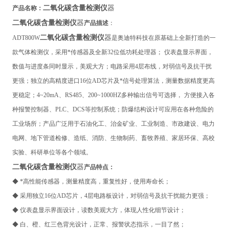
二氧化碳含量检测仪
器
产品名称：
二氧化碳含量检测仪
器
产品描述
：
二氧化碳含量检测仪
器
ADT800W
是奥迪特科技在原基础上全新打造的一
款气体检测仪，采用*传感器及全新32位低功耗处理器； 仪表盘显示界面，
数值与进度条同时显示，美观大方；电路采用4层布线，对弱信号及抗干扰
更强；独立的高精度进口16位AD芯片及*信号处理算法，测量数据精度更高
更稳定；4~20mA、RS485、200~1000HZ多种输出信号可选择， 方便接入各
种报警控制器、PLC、DCS等控制系统；防爆结构设计可应用在各种危险的
工业场所；产品广泛用于石油化工、治金矿业、工业制造、市政建设、电力
电网、地下管道检修、造纸、消防、生物制药、畜牧养殖、家居环保、高校
实验、科研单位等各个领域。
二氧化碳含量检测仪
器
产品特点：
◆ *高性能传感器，测量精度高，重复性好，使用寿命长；
◆ 采用独立16位AD芯片，4层电路板设计，对弱信号及抗干扰能力更强；
◆ 仪表盘显示界面设计，读数美观大方，体现人性化细节设计；
◆ 白、橙、红三色背光设计，正常、报警状态指示，一目了然；