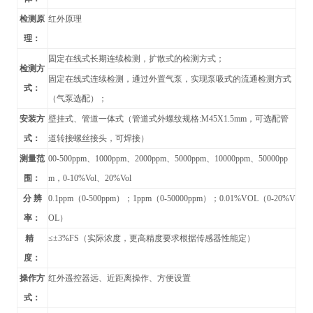
检测原
红外原理
理：
固定在线式长期连续检测，扩散式的检测方式；
检测方
固定在线式连续检测，通过外置气泵，实现泵吸式的流通检测方式
式：
（气泵选配）；
安装方
壁挂式、管道
一体式（管道式外螺纹规格:M45X1.5mm，可选配管
式：
道转接螺丝接头，可焊接）
测量范
00-500ppm
、1000ppm、2000ppm、5000ppm、10000ppm、50000pp
围：
m，0-10%Vol、20%Vol
分 辨
0.1ppm
（0-500ppm）；1ppm（0-50000ppm）；0.01%VOL（0-20%V
率：
OL）
精
≤
±3%FS（实际浓度，更高精度要求根据传感器性能定）
度：
操作方
红外遥控器远、近距离操作、方便设置
式：