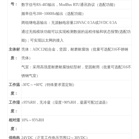
号：
数字信号RS-485输出，
ModBus RTU
通讯协议（
选配功能）
频率信号200~1000Hz输出（选配功能）
两组继电器输出：无源触电容量220VAC 0.5A或5VDC 0.5A
通过无线模块功能可以实现检测数据的远程传输和状态报警(选配功
能)；可实现以太网的接入
主体材
壳体：ADC12铝合金，坚固，耐磨耐腐蚀（批量可选配316不锈钢
质：
壳体）
气室：采用高强度耐磨耐腐蚀铝型材，坚固耐用（批量可选配316不
锈钢气室）
工作温
-30
℃～+60℃（特殊要求需定制）
度：
工作湿
≤95%RH，无冷凝（湿度>90%RH，凝露可配过滤器）
度：
相对湿
10%
～95%RH
度：
供电电
24VDC
（正常工作电压范围12～30VDC）