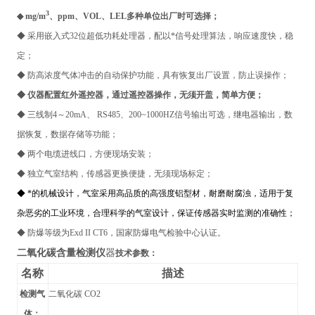
3
◆ mg/m
、ppm、VOL、LEL多种单位出厂时可选择；
◆ 采用嵌入式32位超低功耗处理器，配以*信号处理算法，响应速度快，稳
定；
◆ 防高浓度气体冲击的自动保护功能，具有恢复出厂设置，防止误操作；
◆ 仪器配置红外遥控器，通过遥控器操作，无须开盖，简单方便；
◆ 三线制4～20mA、 RS485、200~1000HZ信号输出可选，继电器输出，数
据恢复，数据存储等功能；
◆ 两个电缆进线口，方便现场安装；
◆ 独立气室结构，传感器更换便捷，无须现场标定；
◆ *的机械设计，气室采用高品质的高强度铝型材，耐磨耐腐浊，适用于复
杂恶劣的工业环境，合理科学的气室设计，保证传感器实时监测的准确性；
◆ 防爆等级为Exd II CT6，国家防爆电气检验中心认证。
二氧化碳含量检测仪
器
技术参数：
名称
描述
检测气
二氧化碳 CO2
体：