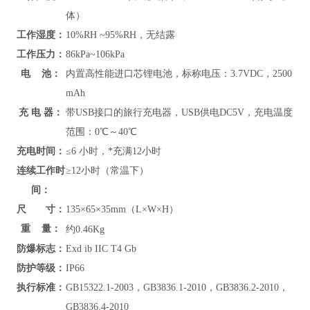
体）
工作湿度：
10%RH ~95%RH，无结露
工作压力：
86kPa~106kPa
电 池：
内置高性能进口芯锂电池，标称电压：3.7VDC，2500
mAh
充 电 器：
带USB接口的旅行充电器，USB供电DC5V，充电温度
范围：
0℃～40℃
充电时间：
≤6 小时，*充满12小时
连续工作时
≥12小时（常温下）
间：
尺 寸：
135×65×35mm（L×W×H）
重 量：
约
0.46Kg
防爆标志：
Exd ib IIC T4 Gb
防护等级：
IP66
执行标准：
GB15322.1-2003，GB3836.1-2010，GB3836.2-2010，
GB3836.4-2010