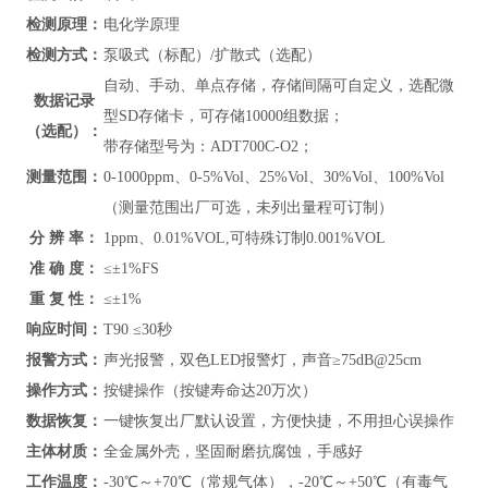
检测原理：
电化学原理
检测方式：
泵吸式（标配）/扩散式（选配）
自动、手动、单点存储，存储间隔可自定义，选配微
数据记录
型SD存储卡，可存储10000组数据；
（选配）：
带存储型号为：ADT700C-O2；
测量范围：
0-1000ppm、
0-5%Vol
、
25%Vol、30%Vol、100%Vol
（测量范围出厂可选，未列出量程可订制）
分 辨 率：
1ppm、0.01%VOL,可特殊订制0.001%VOL
准 确 度：
≤
±1%FS
重 复 性：
≤±
1%
响应时间：
T90 ≤30秒
报警方式：
声光报警，双色LED报警灯，声音≥75dB@25cm
操作方式：
按键操作（按键寿命达20万次）
数据恢复：
一键恢复出厂默认设置，方便快捷，不用担心误操作
主体材质：
全金属外壳
，坚固耐磨抗腐蚀，手感好
工作温度：
-30℃～+70℃（常规气体），-20℃～+50℃（有毒气