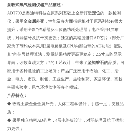
泵吸式氧气检测仪器
产品描述
：
ADT700
是奥迪特科技在原系列基础上全新打造
定位
的一款检测
仪，采用
全金属外壳
，性能及各方面指标相对于原系列都有很大
提升，采用全新*传感器及32位低功耗处理器；电路采用4层布
线，对弱信号及抗干扰更强；独立的高精度进口AD芯片（部分厂
家为了节约成本采用2层电路板及CPU内部自带的AD功能）配以
其*的信号处理算法，测量结果精度更高更稳定；2.5寸点阵显示
界面，读数直观大方；*的工艺设计，带来了
坚如磐石
的品质。可
应用于各种危险的工业场所；产品广泛应用于石油、化工、冶
金、电力、市政、制氮、工业生产、
生物制药、家居环保、高校
科研实验室，尾气环境监测
等各个领域。
产品特点
：
◆
玫瑰土豪金全金属外壳，人体工程学设计，手感十足，突显品
质；
◆ 采用独立精密AD芯片，4层电路板设计，对弱信号及抗干扰能
力更强；