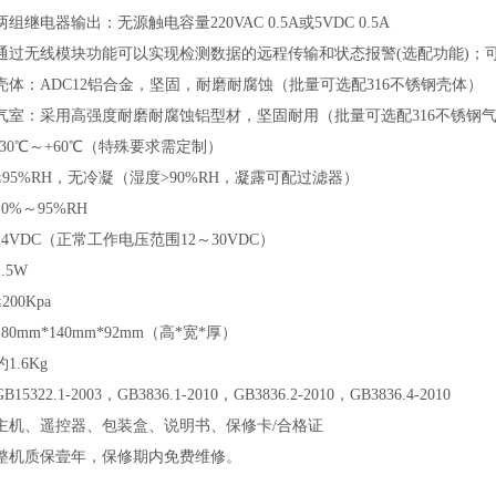
两组继电器输出：无源触电容量220VAC 0.5A或5VDC 0.5A
通过无线模块功能可以实现检测数据的远程传输和状态报警(选配功能)；
壳体：ADC12铝合金，坚固，耐磨耐腐蚀（批量可选配316不锈钢壳体）
气室：采用高强度耐磨耐腐蚀铝型材，坚固耐用（批量可选配316不锈钢
-30℃～+60℃（特殊要求需定制）
≤95%RH，无冷凝（湿度>90%RH，凝露可配过滤器）
10%～95%RH
24VDC（正常工作电压范围12～30VDC）
1.5W
≤200Kpa
180mm*140mm*92mm（高*宽*厚）
约1.6Kg
GB15322.1-2003，GB3836.1-2010，GB3836.2-2010，GB3836.4-2010
主机、遥控器、包装盒、说明书、保修卡/合格证
整机质保壹年，保修期内免费维修。