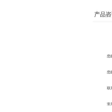
产品咨
您
您
联
常