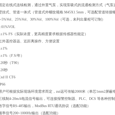
固定在线式连续检测，通过外置气泵，实现泵吸式的流通检测方式（气泵
壁挂式、管道
一体式（管道式外螺纹规格:M45X1.5mm，可选配管道转
0-5%Vol
、
25%Vol、30%Vol、100%Vol
（可选，未列出量程可订制）
0.01
%VOL
≤±1% FS（实际浓度，更高精度要求根据传感器性能定）
红外遥控器远、近距离操作、方便设置
≤±1%
≤±1%（F.S/年）
≤20秒（T90）
≤20秒
Exd II CT6
IP66
用户可根据实际现场环境需求而定，zui远可传输2000米（单芯1mm2屏蔽
三线制4-20mA电流信号输出，可连接报警控制器、PLC、DCS 等各种
数字信号RS-485输出，
ModBus RTU通讯协议
（
选配功能）
频率信号200~1000Hz输出（选配功能）