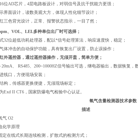
立16位AD芯片，4层电路板设计，对弱信号及抗干扰能力更强；
显示界面设计，读数美观大方，体现人性化细节设计；
、红三色背光设计，正常、报警状态指示，一目了然；
ppm、VOL、LEL多种单位出厂时可选择；
入式32位超低功耗处理器，配以*信号处理算法，响应速度快，稳定；
度气体冲击的自动保护功能，具有恢复出厂设置，防止误操作；
置红外遥控器，通过遥控器操作，无须开盖，简单方便；
～20mA、 RS485、200~1000HZ信号输出可选，继电器输出，数据恢复
缆进线口，方便现场安装；
室结构，传感器更换便捷，无须现场标定；
为Exd II CT6，国家防爆电气检验中心认证。
氧气含量检测器
技术参数
描述
氧气 O2
电化学原理
固定在线式长期连续检测，扩散式的检测方式；