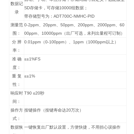
数据记
SD存储卡，可存储10000组数据；
录
带存储型号为：ADT700C-NMHC-PID
测量范
0-2ppm、20ppm、50ppm、200ppm、2000ppm、60
围：
00ppm、10000ppm（出厂可选，未列出量程可订制）
分 辨
0.01ppm（0-100ppm）、1ppm（1000ppm以上）
率：
准 确
≤±1%FS
度：
重 复
≤±1%
性：
响应时
T90 ≤20秒
间：
操作方
按键操作（按键寿命达20万次）
式：
数据恢
一键恢复出厂默认设置，方便快捷，不用担心误操作