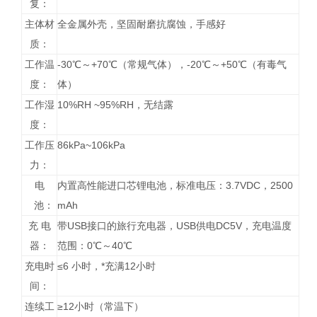
复：
主体材
全金属外壳，坚固耐磨抗腐蚀，手感好
质：
工作温
-30℃～+70℃（常规气体），-20℃～+50℃（有毒气
度：
体）
工作湿
10%RH ~95%RH，无结露
度：
工作压
86kPa~106kPa
力：
电
内置高性能进口芯锂电池，标准电压：3.7VDC，2500
池：
mAh
充 电
带USB接口的旅行充电器，USB供电DC5V，充电温度
器：
范围：0℃～40℃
充电时
≤6 小时，*充满12小时
间：
连续工
≥12小时（常温下）