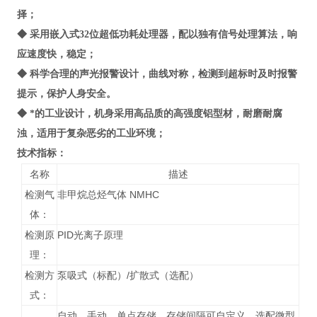
择；
◆ 采用嵌入式32位超低功耗处理器，配以独有信号处理算法，响
应速度快，稳定；
◆ 科学合理的声光报警设计，曲线对称，检测到超标时及时报警
提示，保护人身安全。
◆ *的工业设计，机身采用高品质的高强度铝型材，耐磨耐腐
浊，适用于复杂恶劣的工业环境；
技术指标
：
名称
描述
检测气
非甲烷总烃气体 NMHC
体：
检测原
PID光离子原理
理：
检测方
泵吸式（标配）/扩散式（选配）
式：
自动、手动、单点存储，存储间隔可自定义，选配微型