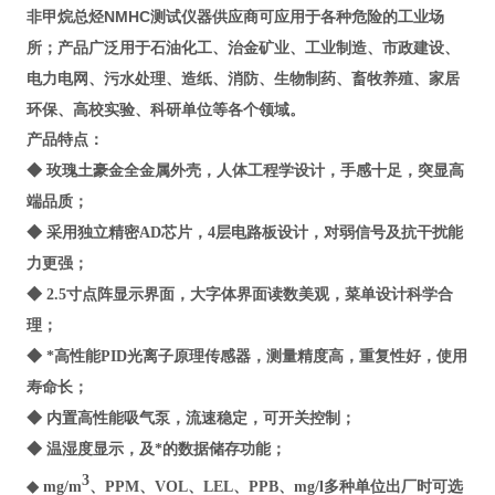
非甲烷总烃NMHC测试仪器供应商
可应用于各种危险的工业场
所；产品广泛用于石油化工、治金矿业、工业制造、市政建设、
电力电网、污水处理、造纸、消防、生物制药、畜牧养殖、家居
环保、高校实验、科研单位等各个领域。
产品特点
：
◆
玫瑰土豪金全金属外壳，人体工程学设计，手感十足，突显高
端品质；
◆ 采用独立精密AD芯片，4层电路板设计，对弱信号及抗干扰能
力更强；
◆ 2.5寸点阵显示界面，大字体界面读数美观，菜单设计科学合
理；
◆ *高性能PID光离子原理传感器，测量精度高，重复性好，使用
寿命长；
◆ 内置高性能吸气泵，流速稳定，可开关控制；
◆ 温湿度显示，及*的数据储存功能；
3
◆ mg/m
、PPM、VOL、LEL、PPB、mg/l多种单位出厂时可选