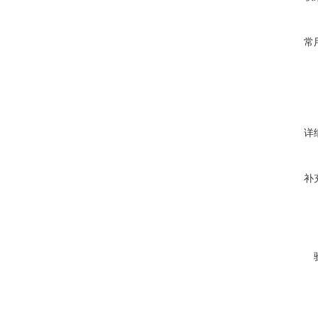
常
详
补