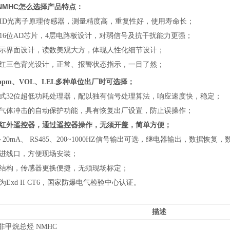
NMHC怎么选择
产品特点：
能PID光离子原理传感器，测量精度高，重复性好，使用寿命长；
立16位AD芯片，4层电路板设计，对弱信号及抗干扰能力更强；
显示界面设计，读数美观大方，体现人性化细节设计；
、红三色背光设计，正常、报警状态指示，一目了然；
ppm、VOL、LEL多种单位出厂时可选择；
入式32位超低功耗处理器，配以独有信号处理算法，响应速度快，稳定；
度气体冲击的自动保护功能，具有恢复出厂设置，防止误操作；
置红外遥控器，通过遥控器操作，无须开盖，简单方便；
～20mA、 RS485、200~1000HZ信号输出可选，继电器输出，数据恢复
缆进线口，方便现场安装；
室结构，传感器更换便捷，无须现场标定；
为Exd II CT6，国家防爆电气检验中心认证。
描述
非甲烷总烃 NMHC