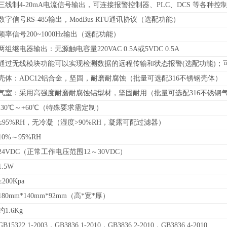
三线制4-20mA电流信号输出，可连接报警控制器、PLC、DCS 等各种
数字信号RS-485输出，
ModBus RTU通讯协议
（
选配功能）
频率信号200~1000Hz输出（选配功能）
两组继电器输出：无源触电容量220VAC 0.5A或5VDC 0.5A
通过无线模块功能可以实现检测数据的远程传输和状态报警(选配功能)；
壳体：ADC12铝合金，坚固，耐磨耐腐蚀（批量可选配316不锈钢壳体）
气室：采用高强度耐磨耐腐蚀铝型材，坚固耐用（批量可选配316不锈钢
-30℃～+60℃（特殊要求需定制）
≤95%RH，无冷凝（湿度>90%RH，凝露可配过滤器）
10%～95%RH
24VDC（正常工作电压范围12～30VDC）
1.5W
≤200Kpa
180mm*140mm*92mm（高*宽*厚）
约1.6Kg
GB15322.1-2003，GB3836.1-2010，GB3836.2-2010，GB3836.4-2010