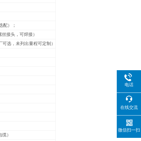
选配）；
接螺丝接头，可焊接）
厂可选，未列出
量程可定制）
电话
在线交流
微信扫一扫
电缆）