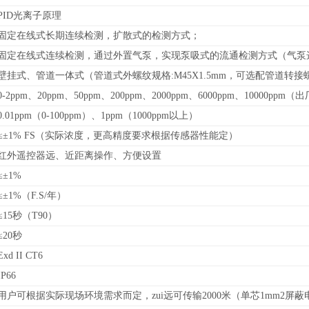
PID光离子原理
固定在线式长期连续检测，扩散式的检测方式；
固定在线式连续检测，通过外置气泵，实现泵吸式的流通检测方式（气泵
壁挂式、管道
一体式（管道式外螺纹规格:M45X1.5mm，可选配管道转
0-
2ppm、20ppm、50ppm、200ppm、2000ppm、6000ppm、10000ppm
（
出
0.01ppm（0-100ppm）、1ppm（1000ppm以上）
≤±1% FS（实际浓度，更高精度要求根据传感器性能定）
红外遥控器远、近距离操作、方便设置
≤±1%
≤±1%（F.S/年）
≤15秒（T90）
≤20秒
Exd II CT6
IP66
用户可根据实际现场环境需求而定，zui远可传输2000米（单芯1mm2屏蔽