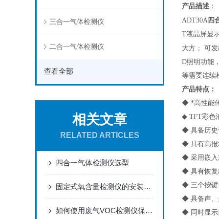
产品描述
：
四
ADT30A
三合一气体检测仪
T液晶屏显
二合一气体检测仪
大方；
可发
D照明功能
查看全部
等需要连续
产品特点：
◆ *高性
相关文章
◆ TFT
◆ 具备历
RELATED ARTICLES
◆ 具有高
◆ 采用嵌
四合一气体检测仪选型
◆ 具有恢
◆ 三个按
固定式氧含量检测仪的安装位置如何正确确定？
◆ 具备声
如何使用废气VOC检测仪保证其检测准确性？
◆ 同时显