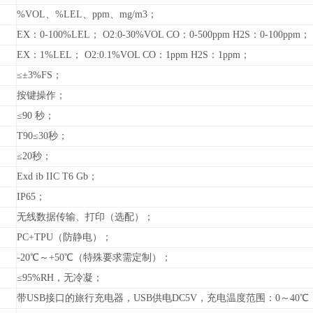
%VOL、%LEL、ppm、mg/m3；
EX：0-100%LEL； O2:0-30%VOL CO：0-500ppm H2S：0-100ppm；
EX：1%LEL； O2:0.1%VOL CO：1ppm H2S：1ppm；
≤±3%FS；
按键操作；
≤90 秒；
T90≤30秒；
≤20秒；
Exd ib IIC T6
Gb
；
IP65；
无线数据传输、打印（选配）；
PC+TPU（防静电）；
-20℃～+50℃（特殊要求需定制）；
≤95%RH，无冷凝；
带USB接口的旅行充电器，USB供电DC5V，充电温度范围：0～40℃