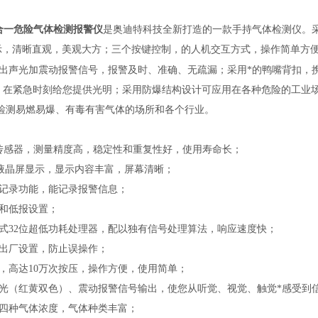
合一危险气体检测报警仪
是奥迪特科技全新打造的一款手持气体检测仪。采用*
示，清晰直观，美观大方；三个按键控制，的人机交互方式，操作简单方
出声光加震动报警信号，报警及时、准确、无疏漏；采用*的鸭嘴背扣，携
，在紧急时刻给您提供光明；采用防爆结构设计可应用在各种危险的工业
检测易燃易爆、有毒有害气体的场所和各个行业。
能传感器，测量精度高，稳定性和重复性好，使用寿命长；
彩色液晶屏显示，显示内容丰富，屏幕清晰；
史记录功能，能记录报警信息；
报和低报设置；
入式32位超低功耗处理器，配以独有信号处理算法，响应速度快；
复出厂设置，防止误操作；
键，高达10万次按压，操作方便，使用简单；
、光（红黄双色）、震动报警信号输出，使您从听觉、视觉、触觉*感受到
示四种气体浓度，气体种类丰富；