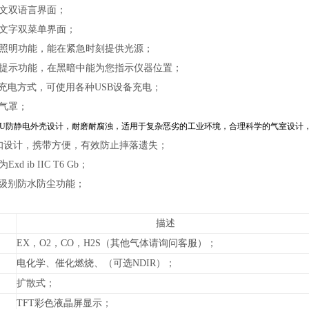
英文双语言界面；
标文字双菜单界面；
ED照明功能，能在紧急时刻提供光源；
ED提示功能，在黑暗中能为您指示仪器位置；
B充电方式，可使用各种USB设备充电；
定气罩；
+TPU防静电外壳设计，耐磨耐腐浊，适用于复杂恶劣的工业环境，合理科学的气室设
背扣设计，携带方便，有效防止摔落遗失；
xd ib IIC T6 Gb；
65级别防水防尘功能；
描述
EX，O2，CO，H2S（其他气体请询问客服）；
电化学、催化燃烧、（可选NDIR）；
扩散式
；
TFT彩色液晶屏显示；