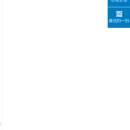
微信扫一扫
；