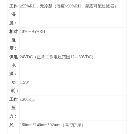
工作
≤95%RH，无冷凝（湿度>90%RH，凝露可配过滤器）
湿
度：
相对
10%～95%RH
湿
度：
供电
24VDC（正常工作电压范围12～30VDC）
电
源：
功
1.5W
耗：
工作
≤200Kpa
压
力：
尺
180mm*140mm*92mm（高*宽*厚）