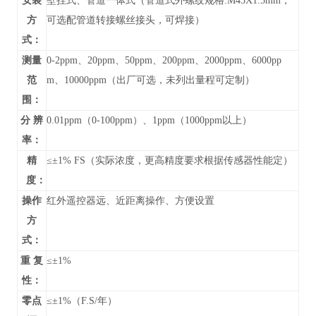
安装
壁挂式、管道
一体式（管道式外螺纹规格:M45X1.5mm，
方
可选配管道转接螺丝接头，可焊接）
式：
测量
0-
2ppm、20ppm、50ppm、200ppm、2000ppm、6000pp
范
m、10000ppm
（
出厂可选，未列出
量程可定制）
围：
分 辨
0.01ppm（0-100ppm）、1ppm（1000ppm以上）
率：
精
≤±1% FS（实际浓度，更高精度要求根据传感器性能定）
度：
操作
红外遥控器远、近距离操作、方便设置
方
式：
重 复
≤±1%
性：
零点
≤±1%（F.S/年）