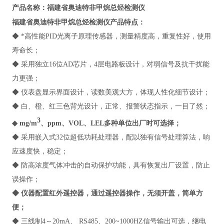
福建省奥迪特非甲烷总烃检测仪
产品名称：
福建省奥迪特非甲烷总烃检测仪
产品特点：
◆ *高性能PID光离子原理传感器，测量精度高，重复性好，使用
寿命长；
◆ 采用独立16位AD芯片，4层电路板设计，对弱信号及抗干扰能
力更强；
◆ 仪表盘显示界面设计，读数美观大方，体现人性化细节设计；
◆ 白、橙、红三色背光设计，正常、报警状态指示，一目了然；
3
◆ mg/m
、ppm、VOL、LEL多种单位出厂时可选择；
◆ 采用嵌入式32位超低功耗处理器，配以独有信号处理算法，响
应速度快，稳定；
◆ 防高浓度气体冲击的自动保护功能，具有恢复出厂设置，防止
误操作；
◆ 仪器配置红外遥控器，通过遥控器操作，无须开盖，简单方
便；
◆ 三线制4～20mA、 RS485、200~1000HZ信号输出可选，继电