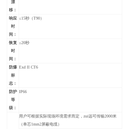
漂
移：
响应
≤15秒（T90）
时
间：
恢复
≤20秒
时
间：
防爆
Exd II CT6
标
志：
防护
IP66
等
级：
用户可根据实际现场环境需求而定，zui远可传输2000米
（单芯1mm2屏蔽电缆）