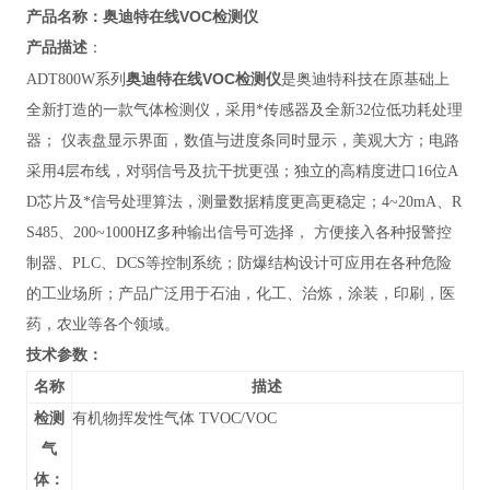
奥迪特在线VOC检测仪
产品名称：
产品描述
：
奥迪特在线VOC检测仪
ADT800W系列
是奥迪特科技在原基础上
全新打造的一款气体检测仪，采用*传感器及全新32位低功耗处理
器； 仪表盘显示界面，数值与进度条同时显示，美观大方；电路
采用4层布线，对弱信号及抗干扰更强；独立的高精度进口16位A
D芯片及*信号处理算法，测量数据精度更高更稳定；4~20mA、R
S485、200~1000HZ多种输出信号可选择， 方便接入各种报警控
制器、PLC、DCS等控制系统；防爆结构设计可应用在各种危险
的工业场所；产品广泛用于
石油，化工、治炼，涂装，印刷，医
药，农业等各个领域。
技术参数：
名称
描述
检测
有机物挥发性气体 TVOC/VOC
气
体：