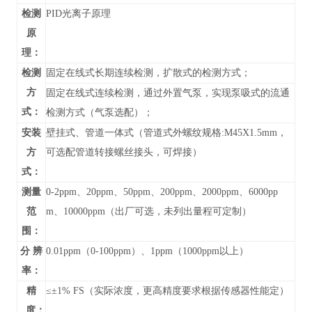
检测
PID光离子原理
原
理：
检测
固定在线式长期连续检测，扩散式的检测方式；
方
固定在线式连续检测，通过外置气泵，实现泵吸式的流通
式：
检测方式（气泵选配）；
安装
壁挂式、管道
一体式（管道式外螺纹规格:M45X1.5mm，
方
可选配管道转接螺丝接头，可焊接）
式：
测量
0-
2ppm、20ppm、50ppm、200ppm、2000ppm、6000pp
范
m、10000ppm
（
出厂可选，未列出
量程可定制）
围：
分 辨
0.01ppm（0-100ppm）、1ppm（1000ppm以上）
率：
精
≤±1% FS（实际浓度，更高精度要求根据传感器性能定）
度：