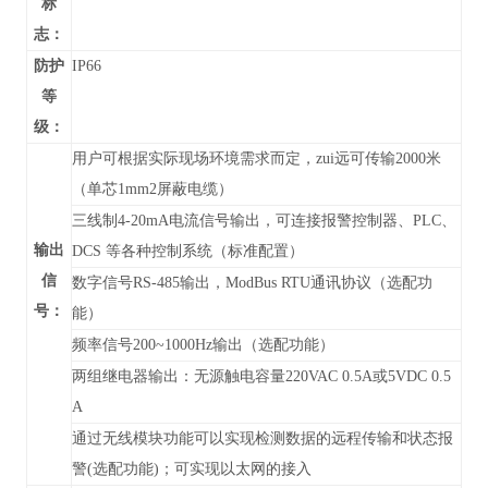
标
志：
防护
IP66
等
级：
用户可根据实际现场环境需求而定，zui远可传输2000米
（单芯1mm2屏蔽电缆）
三线制4-20mA电流信号输出，可连接报警控制器、PLC、
输出
DCS 等各种控制系统（标准配置）
信
数字信号RS-485输出，
ModBus RTU通讯协议
（
选配功
号：
能）
频率信号200~1000Hz输出（选配功能）
两组继电器输出：无源触电容量220VAC 0.5A或5VDC 0.5
A
通过无线模块功能可以实现检测数据的远程传输和状态报
警(选配功能)；可实现以太网的接入