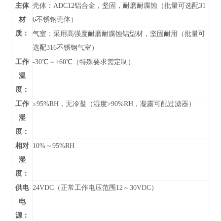
主体
壳体：ADC12铝合金，坚固，耐磨耐腐蚀（批量可选配31
材
6不锈钢壳体）
质：
气室：采用高强度耐磨耐腐蚀铝型材，坚固耐用（批量可
选配316不锈钢气室）
工作
-30℃～+60℃（特殊要求需定制）
温
度：
工作
≤95%RH，无冷凝（湿度>90%RH，凝露可配过滤器）
湿
度：
相对
10%～95%RH
湿
度：
供电
24VDC（正常工作电压范围12～30VDC）
电
源：