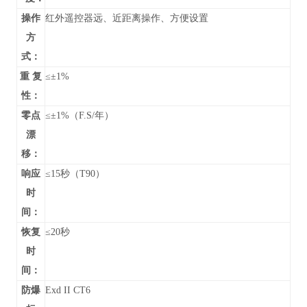
操作
红外遥控器远、近距离操作、方便设置
方
式：
重 复
≤±1%
性：
零点
≤±1%（F.S/年）
漂
移：
响应
≤15秒（T90）
时
间：
恢复
≤20秒
时
间：
防爆
Exd II CT6