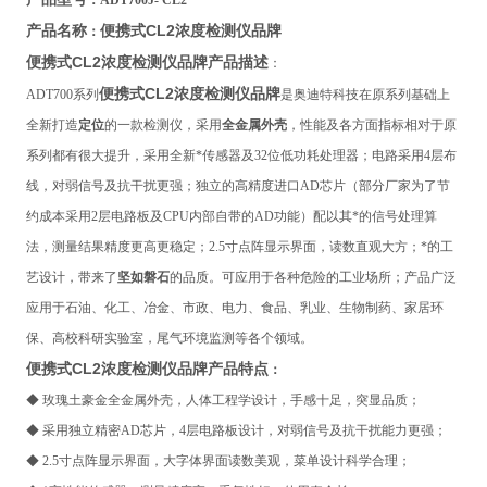
：ADT700J-
CL2
便携式
CL2
浓度检测仪品牌
产品名称
：
便携式CL2浓度检测仪品牌
产品描述
：
便携式CL2浓度检测仪品牌
ADT700系列
是奥迪特科技在原系列基础上
全新打造
定位
的一款检测仪，采用
全金属外壳
，性能及各方面指标相对于原
系列都有很大提升，采用全新*传感器及32位低功耗处理器；电路采用4层布
线，对弱信号及抗干扰更强；独立的高精度进口AD芯片（部分厂家为了节
约成本采用2层电路板及CPU内部自带的AD功能）配以其*的信号处理算
法，测量结果精度更高更稳定；2.5寸点阵显示界面，读数直观大方；*的工
艺设计，带来了
坚如磐石
的品质。可应用于各种危险的工业场所；产品广泛
应用于石油、化工、冶金、市政、电力、食品、乳业、生物制药、家居环
保、高校科研实验室，尾气环境监测等各个领域。
便携式
CL2
浓度检测仪品牌
产品特点
：
◆
玫瑰土豪金全金属外壳，人体工程学设计，手感十足，突显品质；
◆ 采用独立精密AD芯片，4层电路板设计，对弱信号及抗干扰能力更强；
◆ 2.5寸点阵显示界面，大字体界面读数美观，菜单设计科学合理；