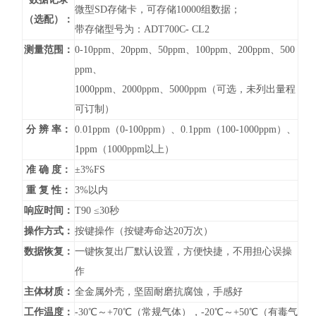
微型SD存储卡，可存储10000组数据；
（选配）：
带存储型号为：ADT700C
-
CL2
测量范围：
0-10ppm、20ppm、50ppm、100ppm、200ppm、500
ppm、
1000ppm、2000ppm、5000ppm（可选，未列出量程
可订制）
分 辨 率：
0.01ppm（0-100ppm）、0.1ppm（100-1000ppm）、
1ppm（1000ppm以上）
准 确 度：
±3%FS
重 复 性：
3%以内
响应时间：
T90 ≤30秒
操作方式：
按键操作（按键寿命达20万次）
数据恢复：
一键恢复出厂默认设置，方便快捷，不用担心误操
作
主体材质：
全金属外壳，坚固耐磨抗腐蚀，手感好
工作温度：
-30℃～+70℃（常规气体），-20℃～+50℃（有毒气