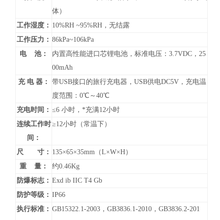
体）
工作湿度：
10%RH ~95%RH，无结露
工作压力：
86kPa~106kPa
电 池：
内置高性能进口芯锂电池，标准电压：3.7VDC，25
00mAh
充 电 器：
带USB接口的旅行充电器，USB供电DC5V，充电温
度范围：0℃～40℃
充电时间：
≤6 小时，*充满12小时
连续工作时
≥12小时（常温下）
间：
尺 寸：
135×65×35mm（L×W×H）
重 量：
约0.46Kg
防爆标志：
Exd ib IIC T4 Gb
防护等级：
IP66
执行标准：
GB15322.1-2003，GB3836.1-2010，GB3836.2-201