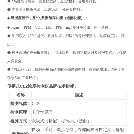
◆ *高性能传感器，测量精度高，重复性好，使用寿命长；
◆ 内置高性能吸气泵，流速稳定，可开关控制；
◆
温湿度显示，及*的数据储存功能（选配功能）；
3
◆ mg/m
、PPM、VOL、LEL、PPB、mg/l多种单位出厂时可选择；
◆ 采用嵌入式32位超低功耗处理器，配以*信号处理算法，响应速度快，稳
定；
◆ 科学合理的声光报警设计，曲线对称，检测到超标时及时报警提示，保护
人身安全。
◆ *的工业设计，机身采用高品质的高强度铝型材，耐磨耐腐浊，适用于复
杂恶劣的工业环境；
便携式
CL2
浓度检测仪品牌
技术指标
：
名称
描述
检测气体：
CL2
检测原理：
电化学原理
检测方式：
泵吸式（标配）/扩散式（选配）
自动、手动、单点存储，存储间隔可自定义，选配
数据记录