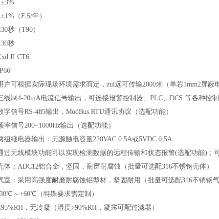
≤±3%
≤±1%（F.S/年）
≤30秒（T90）
≤30秒
Exd II CT6
IP66
用户可根据实际现场环境需求而定，zui远可传输2000米（单芯1mm2屏蔽
三线制4-20mA电流信号输出，可连接报警控制器、PLC、DCS 等各种
数字信号RS-485输出，
ModBus RTU通讯协议
（
选配功能）
频率信号200~1000Hz输出（选配功能）
两组继电器输出：无源触电容量220VAC 0.5A或5VDC 0.5A
通过无线模块功能可以实现检测数据的远程传输和状态报警(选配功能)；
壳体：ADC12铝合金，坚固，耐磨耐腐蚀（批量可选配316不锈钢壳体）
气室：采用高强度耐磨耐腐蚀铝型材，坚固耐用（批量可选配316不锈钢
-30℃～+60℃（特殊要求需定制）
≤95%RH，无冷凝（湿度>90%RH，凝露可配过滤器）