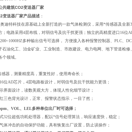
公共建筑CO2变送器厂家
O2变送器厂家
产品描述
：
是奥迪特科技在原基础上全新打造的一款气体检测仪，采用*传感器及全新3
方；电路采用4层布线，对弱信号及抗干扰更强；独立的高精度进口16位AD
5、200~1000HZ多种输出信号可选择， 方便接入各种报警控制器、PL
于石油化工、治金矿业、工业制造、市政建设、电力电网、地下管道检修
各个领域。
能传感器，测量精度高，重复性好，使用寿命长；
立16位AD芯片，4层电路板设计，对弱信号及抗干扰能力更强；
显示界面设计，读数美观大方，体现人性化细节设计；
、红三色背光设计，正常、报警状态指示，一目了然；
ppm、VOL、LEL多种单位出厂时可选择；
入式32位超低功耗处理器，配以*信号处理算法，响应速度快，稳定；
度气体冲击的自动保护功能，具有恢复出厂设置，防止误操作；