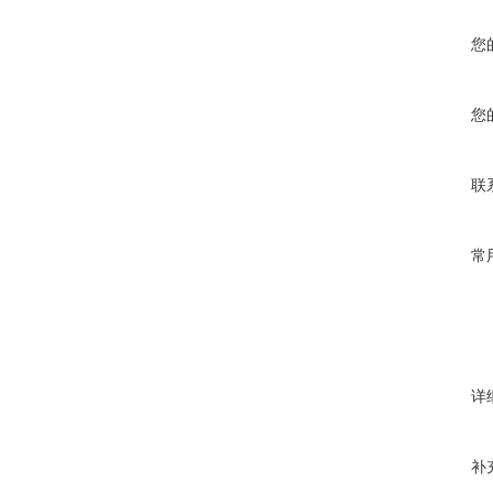
您
您
联
常
详
补