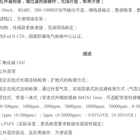
置红外遥控器，通过遥控器操作，无须开盖，简单方便；
～20mA、 RS485、200~1000HZ信号输出可选，继电器输出，数据恢复
缆进线口，方便现场安装；
室结构，传感器更换便捷，无须现场标定；
为Exd II CT6，国家防爆电气检验中心认证。
描述
二氧化碳 CO2
红外原理
固定在线式长期连续检测，扩散式的检测方式；
固定在线式连续检测，通过外置气泵，实现泵吸式的流通检测方式（气泵
壁挂式、管道
一体式（管道式外螺纹规格:M45X1.5mm，可选配管道转
00-500ppm、1000ppm、2000ppm、5000ppm、10000ppm、50000ppm，0-1
0.1ppm（0-500ppm）；1ppm（0-50000ppm）；0.01%VOL（0-20%VOL）
≤
±3%FS（实际浓度，更高精度要求根据传感器性能定）
红外遥控器远、近距离操作、方便设置