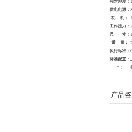
相对湿度：
供电电源：
功 耗：
工作压力：
尺 寸：
重 量：
执行标准：
标准配置：
*：
产品咨