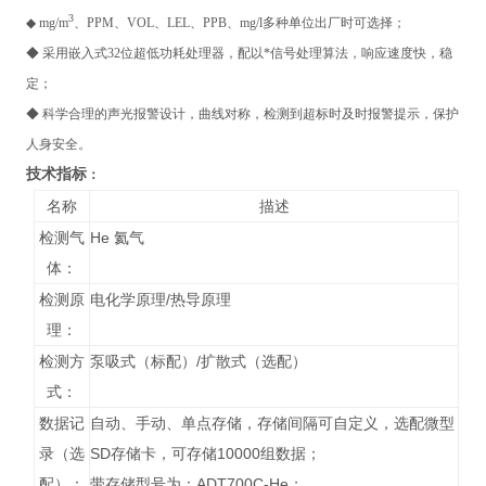
3
◆ mg/m
、PPM、VOL、LEL、PPB、mg/l多种单位出厂时可选择；
◆ 采用嵌入式32位超低功耗处理器，配以*信号处理算法，响应速度快，稳
定；
◆ 科学合理的声光报警设计，曲线对称，检测到超标时及时报警提示，保护
人身安全。
技术指标
：
名称
描述
检测气
He 氦气
体：
检测原
电化学原理/热导原理
理：
检测方
泵吸式（标配）/扩散式（选配）
式：
数据记
自动、手动、单点存储，存储间隔可自定义，选配微型
录（选
SD存储卡，可存储10000组数据；
配）：
带存储型号为：ADT700C-He；