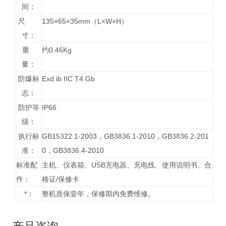
间：
尺
135×65×35mm（L×W×H）
寸：
重
约0.46Kg
量：
防爆标
Exd ib IIC T4 Gb
志：
防护等
IP66
级：
执行标
GB15322.1-2003，GB3836.1-2010，GB3836.2-201
准：
0，GB3836.4-2010
标准配
主机、仪表箱、USB充电器、充电线、使用说明书、合
件：
格证/保修卡
*：
整机质保壹年，保修期内免费维修。