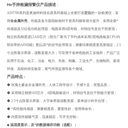
He手持检漏报警仪
产品描述
：
ADT700系列
是奥迪特科技在原系列基础上全新打造
定位
的一款检测仪，采
用
全金属外壳
，性能及各方面指标相对于原系列都有很大提升，采用全新*
传感器及32位低功耗处理器；电路采用4层布线，对弱信号及抗干扰更强；
独立的高精度进口AD芯片（部分厂家为了节约成本采用2层电路板及CPU内
部自带的AD功能）配以其*的信号处理算法，测量结果精度更高更稳定；2.5
寸点阵显示界面，读数直观大方；可应用于各种危险的工业场所；产品广泛
应用于石油、化工、冶金、电力、市政、制氮、工业生产、生物制药、家居
环保、高校科研实验室，尾气环境监测
等各个领域。
产品特点
：
◆
玫瑰土豪金全金属外壳，人体工程学设计，手感十足，突显品质；
◆ 采用独立精密AD芯片，4层电路板设计，对弱信号及抗干扰能力更强；
◆ 2.5寸点阵显示界面，大字体界面读数美观，菜单设计科学合理；
◆ *高性能传感器，测量精度高，重复性好，使用寿命长；
◆ 内置高性能吸气泵，流速稳定，可开关控制；
◆
温湿度显示，及*的数据储存功能（选配）；