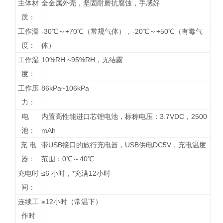
主体材
全金属外壳，坚固耐磨抗腐蚀，手感好
质：
工作温
-30℃～+70℃（常规气体），-20℃～+50℃（有毒气
度：
体）
工作湿
10%RH ~95%RH，无结露
度：
工作压
86kPa~106kPa
力：
电
内置高性能进口芯锂电池，标称电压：3.7VDC，2500
池：
mAh
充 电
带USB接口的旅行充电器，USB供电DC5V，充电温度
器：
范围：0℃～40℃
充电时
≤6 小时，*充满12小时
间：
连续工
≥12小时（常温下）
作时