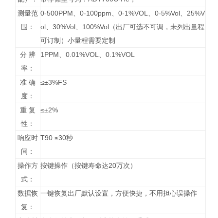
测量范
0-500PPM、0-100ppm、0-1%VOL、0-5%Vol、25%V
围：
ol、30%Vol、100%Vol（出厂可选不可调，未列出量程
可订制）小量程需要定制
分 辨
1PPM、0.01%VOL、0.1%VOL
率：
准 确
≤±3%FS
度：
重 复
≤±2%
性：
响应时
T90 ≤30秒
间：
操作方
按键操作（按键寿命达20万次）
式：
数据恢
一键恢复出厂默认设置，方便快捷，不用担心误操作
复：