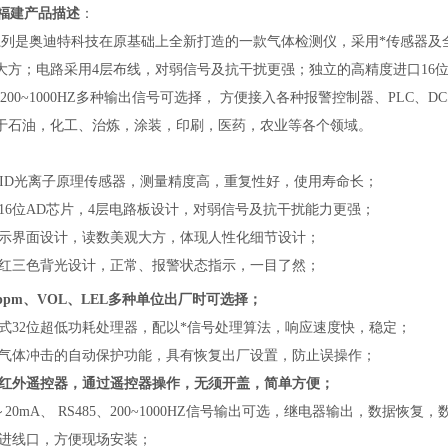
福建
产品描述
：
系列
是奥迪特科技在原基础上全新打造的一款气体检测仪，采用*传感器及全
大方；电路采用4层布线，对弱信号及抗干扰更强；独立的高精度进口16位A
5、200~1000HZ多种输出信号可选择， 方便接入各种报警控制器、PL
于
石油，化工、治炼，涂装，印刷，医药，农业等各个领域。
能PID光离子原理传感器，测量精度高，重复性好，使用寿命长；
立16位AD芯片，4层电路板设计，对弱信号及抗干扰能力更强；
显示界面设计，读数美观大方，体现人性化细节设计；
、红三色背光设计，正常、报警状态指示，一目了然；
ppm、VOL、LEL多种单位出厂时可选择；
入式32位超低功耗处理器，配以*信号处理算法，响应速度快，稳定；
度气体冲击的自动保护功能，具有恢复出厂设置，防止误操作；
置红外遥控器，通过遥控器操作，无须开盖，简单方便；
～20mA、 RS485、200~1000HZ信号输出可选，继电器输出，数据恢复
缆进线口，方便现场安装；