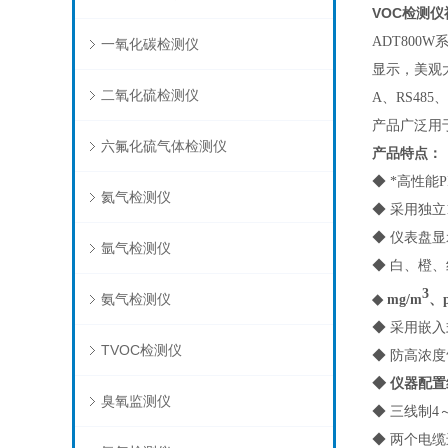
VOC检测仪
ADT800W
一氧化碳检测仪
显示，美观
二氧化硫检测仪
A、RS48
产品广泛用
六氟化硫气体检测仪
产品特点：
◆ *高性
氦气检测仪
◆ 采用独
◆ 仪表盘
氩气检测仪
◆ 白、橙
3
氨气检测仪
◆ mg/m
、
◆ 采用嵌
TVOC检测仪
◆ 防高浓
◆ 仪器配
臭氧监测仪
◆ 三线制4
◆ 两个电