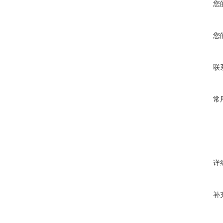
您
您
联
常
详
补