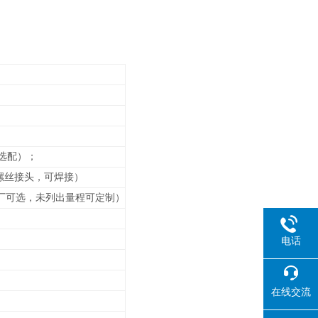
选配）；
接螺丝接头，可焊接）
厂可选，未列出
量程可定制）
电话
在线交流