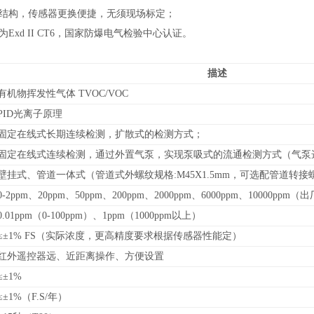
室结构，传感器更换便捷，无须现场标定；
为Exd II CT6，国家防爆电气检验中心认证。
描述
有机物挥发性气体 TVOC/VOC
PID光离子原理
固定在线式长期连续检测，扩散式的检测方式；
固定在线式连续检测，通过外置气泵，实现泵吸式的流通检测方式（气泵
壁挂式、管道
一体式（管道式外螺纹规格:M45X1.5mm，可选配管道转
0-
2ppm、20ppm、50ppm、200ppm、2000ppm、6000ppm、10000ppm
（
出
0.01ppm（0-100ppm）、1ppm（1000ppm以上）
≤±1% FS（实际浓度，更高精度要求根据传感器性能定）
红外遥控器远、近距离操作、方便设置
≤±1%
≤±1%（F.S/年）