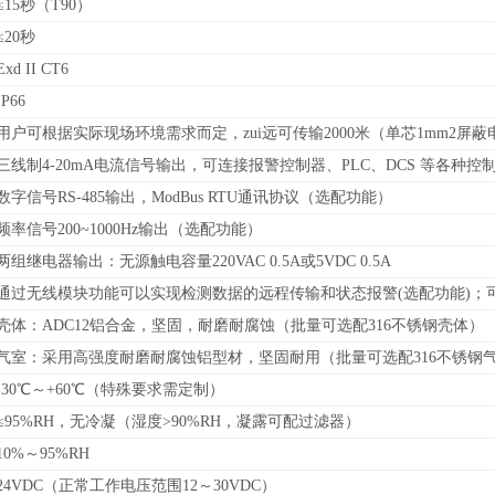
≤15秒（T90）
≤20秒
Exd II CT6
IP66
用户可根据实际现场环境需求而定，zui远可传输2000米（单芯1mm2屏蔽
三线制4-20mA电流信号输出，可连接报警控制器、PLC、DCS 等各种
数字信号RS-485输出，
ModBus RTU通讯协议
（
选配功能）
频率信号200~1000Hz输出（选配功能）
两组继电器输出：无源触电容量220VAC 0.5A或5VDC 0.5A
通过无线模块功能可以实现检测数据的远程传输和状态报警(选配功能)；
壳体：ADC12铝合金，坚固，耐磨耐腐蚀（批量可选配316不锈钢壳体）
气室：采用高强度耐磨耐腐蚀铝型材，坚固耐用（批量可选配316不锈钢
-30℃～+60℃（特殊要求需定制）
≤95%RH，无冷凝（湿度>90%RH，凝露可配过滤器）
10%～95%RH
24VDC（正常工作电压范围12～30VDC）