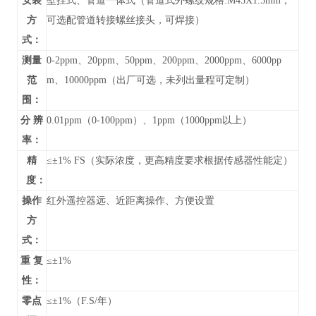
安装
壁挂式、管道
一体式（管道式外螺纹规格:M45X1.5mm，
方
可选配管道转接螺丝接头，可焊接）
式：
测量
0-
2ppm、20ppm、50ppm、200ppm、2000ppm、6000pp
范
m、10000ppm
（
出厂可选，未列出
量程可定制）
围：
分 辨
0.01ppm（0-100ppm）、1ppm（1000ppm以上）
率：
精
≤±1% FS（实际浓度，更高精度要求根据传感器性能定）
度：
操作
红外遥控器远、近距离操作、方便设置
方
式：
重 复
≤±1%
性：
零点
≤±1%（F.S/年）