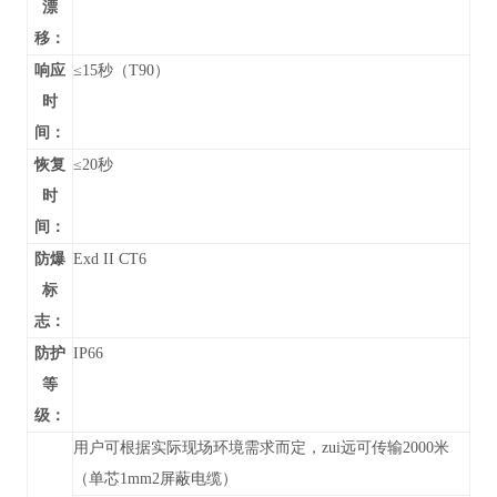
漂
移：
响应
≤15秒（T90）
时
间：
恢复
≤20秒
时
间：
防爆
Exd II CT6
标
志：
防护
IP66
等
级：
用户可根据实际现场环境需求而定，zui远可传输2000米
（单芯1mm2屏蔽电缆）