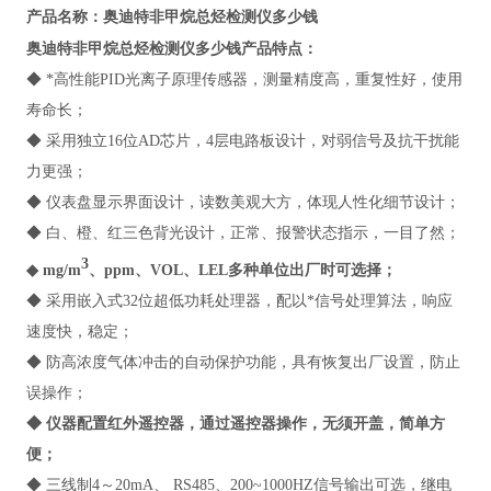
奥迪特非甲烷总烃检测仪多少钱
产品名称：
奥迪特非甲烷总烃检测仪多少钱
产品特点：
◆ *高性能PID光离子原理传感器，测量精度高，重复性好，使用
寿命长；
◆ 采用独立16位AD芯片，4层电路板设计，对弱信号及抗干扰能
力更强；
◆ 仪表盘显示界面设计，读数美观大方，体现人性化细节设计；
◆ 白、橙、红三色背光设计，正常、报警状态指示，一目了然；
3
◆ mg/m
、ppm、VOL、LEL多种单位出厂时可选择；
◆ 采用嵌入式32位超低功耗处理器，配以*信号处理算法，响应
速度快，稳定；
◆ 防高浓度气体冲击的自动保护功能，具有恢复出厂设置，防止
误操作；
◆ 仪器配置红外遥控器，通过遥控器操作，无须开盖，简单方
便；
◆ 三线制4～20mA、 RS485、200~1000HZ信号输出可选，继电