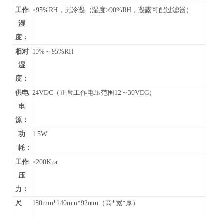
工作
≤95%RH，无冷凝（湿度>90%RH，凝露可配过滤器）
湿
度：
相对
10%～95%RH
湿
度：
供电
24VDC（正常工作电压范围12～30VDC）
电
源：
功
1.5W
耗：
工作
≤200Kpa
压
力：
尺
180mm*140mm*92mm（高*宽*厚）