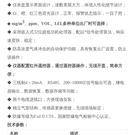
◆ 仪表盘显示界面设计，读数美观大方，体现人性化细节设计；
◆ 白、橙、红三色背光设计，正常、报警状态指示，一目了然；
3
◆ mg/m
、ppm、VOL、LEL多种单位出厂时可选择；
◆ 采用嵌入式32位超低功耗处理器，配以*信号处理算法，响应
速度快，稳定；
◆ 防高浓度气体冲击的自动保护功能，具有恢复出厂设置，防止
误操作；
◆ 仪器配置红外遥控器，通过遥控器操作，无须开盖，简单方
便；
◆ 三线制4～20mA、 RS485、200~1000HZ信号输出可选，继电
器输出，数据恢复，数据存储等功能；
◆ 两个电缆进线口，方便现场安装；
◆ 独立气室结构，传感器更换便捷，无须现场标定；
◆ 防爆等级为Exd II CT6，国家防爆电气检验中心认证。
技术参数：
名称
描述