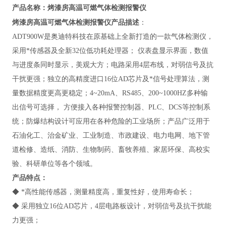
烤漆房高温可燃气体检测报警仪
产品名称：
烤漆房高温可燃气体检测报警仪
产品描述
：
ADT900W
是奥迪特科技在原基础上全新打造的一款气体检测仪，
采用*传感器及全新32位低功耗处理器； 仪表盘显示界面，数值
与进度条同时显示，美观大方；电路采用4层布线，对弱信号及抗
干扰更强；独立的高精度进口16位AD芯片及*信号处理算法，测
量数据精度更高更稳定；4~20mA、RS485、200~1000HZ多种输
出信号可选择， 方便接入各种报警控制器、PLC、DCS等控制系
统；防爆结构设计可应用在各种危险的工业场所；产品广泛用于
石油化工、治金矿业、工业制造、市政建设、电力电网、地下管
道检修、造纸、消防、生物制药、畜牧养殖、家居环保、高校实
验、科研单位等各个领域。
产品特点：
◆ *高性能传感器，测量精度高，重复性好，使用寿命长；
◆ 采用独立16位AD芯片，4层电路板设计，对弱信号及抗干扰能
力更强；