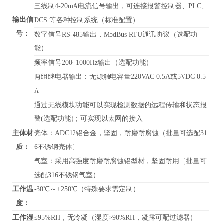
三线制4-20mA电流信号输出，可连接报警控制器、PLC、
输出信
DCS 等各种控制系统（标准配置）
号：
数字信号RS-485输出，
ModBus RTU通讯协议
（
选配功
能）
频率信号200~1000Hz输出（选配功能）
两组继电器输出：无源触电容量220VAC 0.5A或5VDC 0.5
A
通过无线模块功能可以实现检测数据的远程传输和状态报
警(选配功能)；可实现以太网的接入
主体材
壳体：ADC12铝合金，坚固，耐磨耐腐蚀（批量可选配31
质：
6不锈钢壳体）
气室：采用高强度耐磨耐腐蚀铝型材，坚固耐用（批量可
选配316不锈钢气室）
工作温
-30℃～+250℃（特殊要求需定制）
度：
工作湿
≤95%RH，无冷凝（湿度>90%RH，凝露可配过滤器）