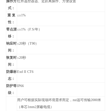
操作方
红外遥控器远、近距离操作、方便设置
式：
重 复
≤±1%
性：
零点漂
≤±1%（F.S/年）
移：
响应时
≤20秒（T90）
间：
恢复时
≤20秒
间：
防爆标
Exd II CT6
志：
防护等
IP66
级：
用户可根据实际现场环境需求而定，zui远可传输2000米
（单芯1mm2屏蔽电缆）