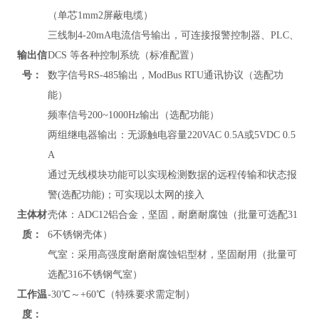
（单芯1mm2屏蔽电缆）
三线制4-20mA电流信号输出，可连接报警控制器、PLC、
输出信
DCS 等各种控制系统（标准配置）
号：
数字信号RS-485输出，
ModBus RTU通讯协议
（
选配功
能）
频率信号200~1000Hz输出（选配功能）
两组继电器输出：无源触电容量220VAC 0.5A或5VDC 0.5
A
通过无线模块功能可以实现检测数据的远程传输和状态报
警(选配功能)；可实现以太网的接入
主体材
壳体：ADC12铝合金，坚固，耐磨耐腐蚀（批量可选配31
质：
6不锈钢壳体）
气室：采用高强度耐磨耐腐蚀铝型材，坚固耐用（批量可
选配316不锈钢气室）
工作温
-30℃～+60℃（特殊要求需定制）
度：