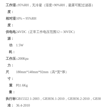
工作湿
≤95%RH，无冷凝（湿度>90%RH，凝露可配过滤器）
度：
相对湿
10%～95%RH
度：
供电电
24VDC（正常工作电压范围12～30VDC）
源：
功
1.5W
耗：
工作压
≤200Kpa
力：
尺
180mm*140mm*92mm（高*宽*厚）
寸：
重
约1.6Kg
量：
执行标
GB15322.1-2003，GB3836.1-2010，GB3836.2-2010，GB38
准：
36.4-2010