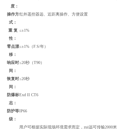
度：
操作方
红外遥控器远、近距离操作、方便设置
式：
重 复
≤±1%
性：
零点漂
≤±1%（F.S/年）
移：
响应时
≤20秒（T90）
间：
恢复时
≤20秒
间：
防爆标
Exd II CT6
志：
防护等
IP66
级：
用户可根据实际现场环境需求而定，zui远可传输2000米