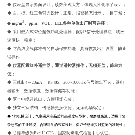
◆ 仪表盘显示界面设计，读数美观大方，体现人性化细节设计；
◆ 白、橙、红三色背光设计，正常、报警状态指示，一目了然；
3
◆ mg/m
、ppm、VOL、LEL多种单位出厂时可选择；
◆ 采用嵌入式32位超低功耗处理器，配以*信号处理算法，响应
速度快，稳定；
◆ 防高浓度气体冲击的自动保护功能，具有恢复出厂设置，防止
误操作；
◆ 仪器配置红外遥控器，通过遥控器操作，无须开盖，简单方
便；
◆ 三线制4～20mA、 RS485、200~1000HZ信号输出可选，继电
器输出，数据恢复，数据存储等功能；
◆ 两个电缆进线口，方便现场安装；
◆ 独立气室结构，传感器更换便捷，无须现场标定；
◆ *的机械设计，气室采用高品质的高强度铝型材，耐磨耐腐浊，适用于复
杂恶劣的工业环境，合理科学的气室设计，保证传感器实时监测的准确性；
◆ 防爆等级为Exd II CT6，国家防爆电气检验中心认证。