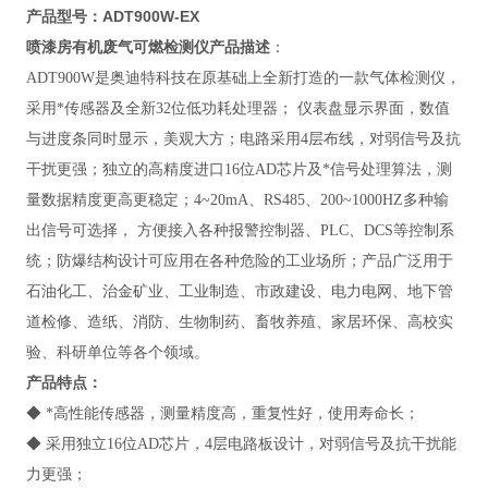
​产品型号：ADT900W-EX
喷漆房有机废气可燃检测仪
产品描述
：
ADT900W
是奥迪特科技在原基础上全新打造的一款气体检测仪，
采用*传感器及全新32位低功耗处理器； 仪表盘显示界面，数值
与进度条同时显示，美观大方；电路采用4层布线，对弱信号及抗
干扰更强；独立的高精度进口16位AD芯片及*信号处理算法，测
量数据精度更高更稳定；4~20mA、RS485、200~1000HZ多种输
出信号可选择， 方便接入各种报警控制器、PLC、DCS等控制系
统；防爆结构设计可应用在各种危险的工业场所；产品广泛用于
石油化工、治金矿业、工业制造、市政建设、电力电网、地下管
道检修、造纸、消防、生物制药、畜牧养殖、家居环保、高校实
验、科研单位等各个领域。
产品特点：
◆ *高性能传感器，测量精度高，重复性好，使用寿命长；
◆ 采用独立16位AD芯片，4层电路板设计，对弱信号及抗干扰能
力更强；