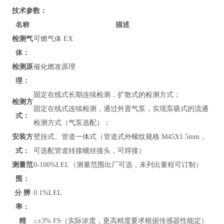
技术参数：
名称
描述
检测气
可燃气体 EX
体：
检测原
催化燃攻原理
理：
固定在线式长期连续检测，扩散式的检测方式；
检测方
固定在线式连续检测，通过外置气泵，实现泵吸式的流通
式：
检测方式（气泵选配）；
安装方
壁挂式、管道
一体式（管道式外螺纹规格:M45X1.5mm，
式：
可选配管道转接螺丝接头，可焊接）
测量范
0-100%LEL（测量范围出厂可选，未列出量程可订制）
围：
分 辨
0.1%LEL
率：
精
≤±3% FS（实际浓度，更高精度要求根据传感器性能定）