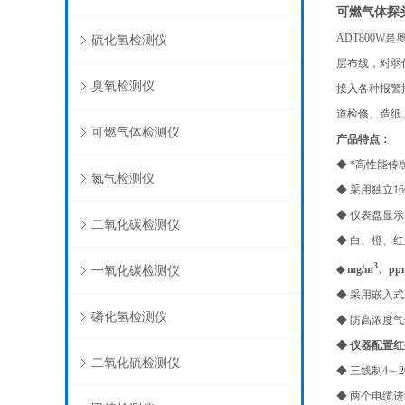
可燃气体探
ADT800W
是
硫化氢检测仪
层布线，对弱信
臭氧检测仪
接入各种报警
道检修、造纸
可燃气体检测仪
产
品特点：
◆ *高性能
氮气检测仪
◆ 采用独立
◆ 仪表盘显
二氧化碳检测仪
◆ 白、橙、
3
一氧化碳检测仪
◆ mg/m
、p
◆ 采用嵌入
磷化氢检测仪
◆ 防高浓度
◆ 仪器配置
二氧化硫检测仪
◆ 三线制4～
◆ 两个电缆