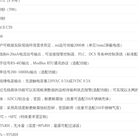
±1%（F.S/年）
20秒（T90）
20秒
d II CT6
66
户可根据实际现场环境需求而定，zui远可传输2000米（单芯1mm2屏蔽电缆）
线制4-20mA电流信号输出，可连接报警控制器、PLC、DCS 等各种控制系统（标准
字信号RS-485输出，
ModBus RTU
通讯协议（
选配功能）
率信号200~1000Hz输出（选配功能）
组继电器输出：无源触电容量220VAC 0.5A或5VDC 0.5A
过无线模块功能可以实现检测数据的远程传输和状态报警(选配功能)；可实现以太网
体：ADC12铝合金，坚固，耐磨耐腐蚀（批量可选配316不锈钢壳体）
室：采用高强度耐磨耐腐蚀铝型材，坚固耐用（批量可选配316不锈钢气室）
0
℃～+60℃（特殊要求需定制）
95%RH，无冷凝（湿度>90%RH，凝露可配过滤器）
0%
～95%RH