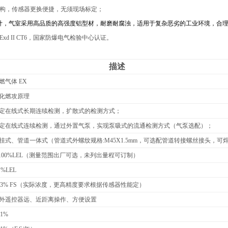
结构，传感器更换便捷，无须现场标定；
设计，气室采用高品质的高强度铝型材，耐磨耐腐浊，适用于复杂恶劣的工业环境，合
Exd II CT6，国家防爆电气检验中心认证。
描述
燃气体 EX
化燃攻原理
定在线式长期连续检测，扩散式的检测方式；
定在线式连续检测，通过外置气泵，实现泵吸式的流通检测方式（气泵选配）；
挂式、管道
一体式（管道式外螺纹规格:M45X1.5mm，可选配管道转接螺丝接头，可
100%LEL
（测量范围出厂可选，未列出量程可订制）
1%LEL
±3% FS（实际浓度，更高精度要求根据传感器性能定）
外遥控器远、近距离操作、方便设置
±1%