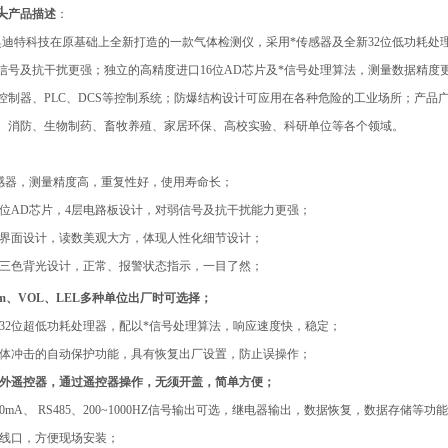
头
产品
描述
：
奥迪特科技在原基础上全新打造的一款气体检测仪，采用*传感器及全新32位低功耗处
号及抗干扰更强；独立的高精度进口16位AD芯片及*信号处理算法，测量数据精度更高更稳定
控制器、PLC、DCS等控制系统；防爆结构设计可应用在各种危险的工业场所；产
、消防、生物制药、畜牧养殖、家居环保、高校实验、科研单位等各个领域。
传感器，测量精度高，重复性好，使用寿命长；
16位AD芯片，4层电路板设计，对弱信号及抗干扰能力更强；
示界面设计，读数美观大方，体现人性化细节设计；
红三色背光设计，正常、报警状态指示，一目了然；
pm、VOL、LEL多种单位出厂时可选择；
式32位超低功耗处理器，配以*信号处理算法，响应速度快，稳定；
气体冲击的自动保护功能，具有恢复出厂设置，防止误操作；
红外遥控器，通过遥控器操作，无须开盖，简单方便；
20mA、 RS485、200~1000HZ信号输出可选，继电器输出，数据恢复，数据存储等功
进线口，方便现场安装；