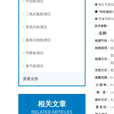
甲烷检测仪
◆ 独立气室
◆ *的机械
二氧化氯检测仪
◆ 防爆等级为
技
术参数：
苯系列检测仪
名称
氮氧化物检测仪
检测气体：
可
检测原理：
催
甲醛检测仪
固
检测方式：
固
氢气检测仪
安装方式：
壁
测量范围：
0-
查看全部
分 辨 率：
0.
精 度：
≤
操作方式：
红
相关文章
重 复 性：
≤
RELATED ARTICLES