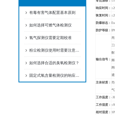
零点漂移：
≤
响应时间：
≤
有毒有害气体配置基本原则
恢复时间：
≤
防爆标志：
Ex
如何选择可燃气体检测仪
防护等级：
IP
氢气探测仪需要定期校准
用
三
粉尘检测仪使用时需要注意哪些细节？
数
输出信号：
频
如何选择合适的臭氧检测仪？
两
固定式氧含量检测仪的响应时间和采样频率有何关联？
通
主体材质：
壳
气
工作温度：
-3
工作湿度：
≤
相对湿度：
1