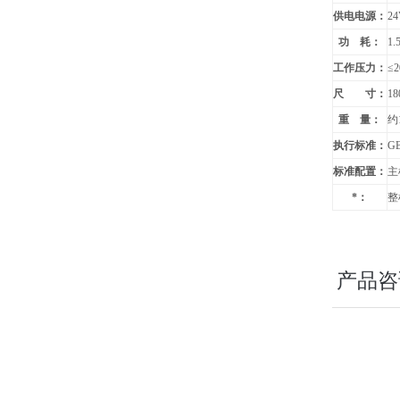
供电电源：
2
功 耗：
1.
工作压力：
≤2
尺 寸：
1
重 量：
约1
执行标准：
GB
标准配置：
主
*：
整
产品咨