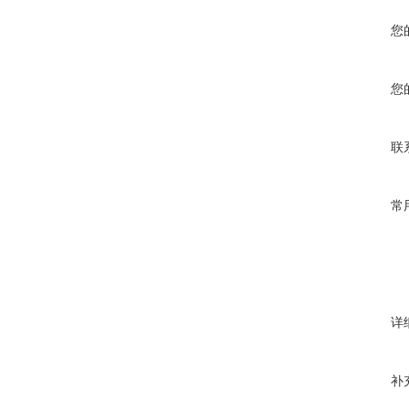
您
您
联
常
详
补