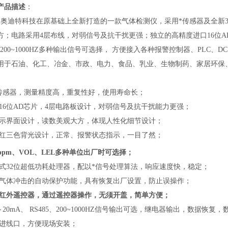
产品描述
：
是奥迪特科技在原基础上全新打造的一款气体检测仪，采用*传感器及全新3
方；电路采用4层布线，对弱信号及抗干扰更强；独立的高精度进口16位AD
5、200~1000HZ多种输出信号可选择， 方便接入各种报警控制器、PL
用于石油、化工、冶金、市政、电力、食品、乳业、生物制药、家居环保
能传感器，测量精度高，重复性好，使用寿命长；
立16位AD芯片，4层电路板设计，对弱信号及抗干扰能力更强；
显示界面设计，读数美观大方，体现人性化细节设计；
、红三色背光设计，正常、报警状态指示，一目了然；
ppm、VOL、LEL多种单位出厂时可选择；
入式32位超低功耗处理器，配以*信号处理算法，响应速度快，稳定；
度气体冲击的自动保护功能，具有恢复出厂设置，防止误操作；
置红外遥控器，通过遥控器操作，无须开盖，简单方便；
～20mA、 RS485、200~1000HZ信号输出可选，继电器输出，数据恢复
缆进线口，方便现场安装；