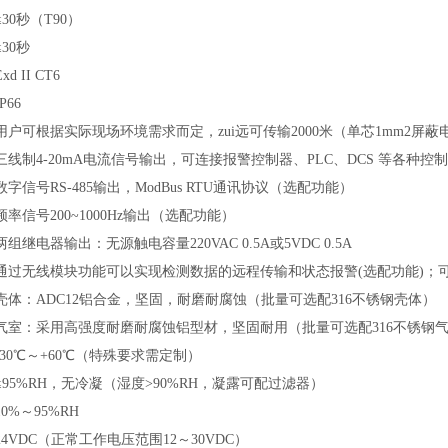
≤30秒（T90）
≤30秒
Exd II CT6
IP66
用户可根据实际现场环境需求而定，zui远可传输2000米（单芯1mm2屏蔽
三线制4-20mA电流信号输出，可连接报警控制器、PLC、DCS 等各种
数字信号RS-485输出，
ModBus RTU通讯协议
（
选配功能）
频率信号200~1000Hz输出（选配功能）
两组继电器输出：无源触电容量220VAC 0.5A或5VDC 0.5A
通过无线模块功能可以实现检测数据的远程传输和状态报警(选配功能)；
壳体：ADC12铝合金，坚固，耐磨耐腐蚀（批量可选配316不锈钢壳体）
气室：采用高强度耐磨耐腐蚀铝型材，坚固耐用（批量可选配316不锈钢
-30℃～+60℃（特殊要求需定制）
≤95%RH，无冷凝（湿度>90%RH，凝露可配过滤器）
10%～95%RH
24VDC（正常工作电压范围12～30VDC）