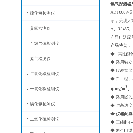
氢气探测器
ADT800W
硫化氢检测仪
示，美观大
臭氧检测仪
A、RS48
产品广泛应
可燃气体检测仪
产品特点：
◆ *高性
氮气检测仪
◆ 采用独
◆ 仪表盘
二氧化碳检测仪
◆ 白、橙
3
一氧化碳检测仪
◆ mg/m
、
◆ 采用嵌
磷化氢检测仪
◆ 防高浓
◆ 仪器配
二氧化硫检测仪
◆ 三线制4
◆ 两个电