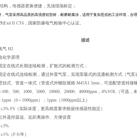
室结构，传感器更换便捷，无须现场标定；
设计，气室采用高品质的高强度铝型材，耐磨耐腐浊，适用于复杂恶劣的工业环境，合
为Exd II CT6，国家防爆电气检验中心认证。
描述
氢气 H2
电化学原理
固定在线式长期连续检测，扩散式的检测方式；
固定在线式连续检测，通过外置气泵，实现泵吸式的流通检测方式（气泵
壁挂式、管道
一体式（管道式外螺纹规格:M45X1.5mm，可选配管道转
0-100、500、1000、5000、10000、20000、40000ppm，4%VOL
（可选，
0.1ppm（0～1000ppm）；1ppm（1000ppm以上）
≤±3% FS（实际浓度，更高精度要求根据传感器性能定）
红外遥控器远、近距离操作、方便设置
≤±3%
≤±1%（F.S/年）