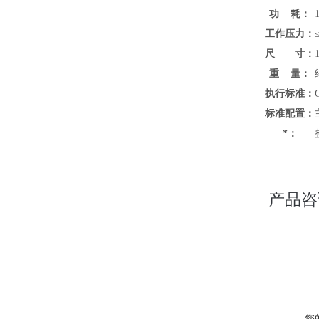
功 耗：
工作压力：
尺 寸：
重 量：
执行标准：
标准配置：
*：
产品咨
您