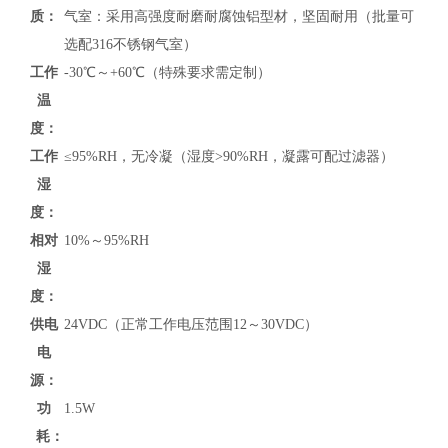
质：
气室：采用高强度耐磨耐腐蚀铝型材，坚固耐用（批量可
选配316不锈钢气室）
工作
-30℃～+60℃（特殊要求需定制）
温
度：
工作
≤95%RH，无冷凝（湿度>90%RH，凝露可配过滤器）
湿
度：
相对
10%～95%RH
湿
度：
供电
24VDC（正常工作电压范围12～30VDC）
电
源：
功
1.5W
耗：