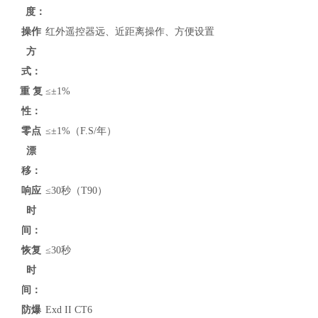
度：
操作
红外遥控器远、近距离操作、方便设置
方
式：
重 复
≤±1%
性：
零点
≤±1%（F.S/年）
漂
移：
响应
≤30秒（T90）
时
间：
恢复
≤30秒
时
间：
防爆
Exd II CT6