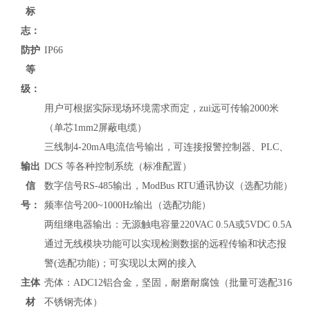
标
志：
防护
IP66
等
级：
用户可根据实际现场环境需求而定，zui远可传输2000米
（单芯1mm2屏蔽电缆）
三线制4-20mA电流信号输出，可连接报警控制器、PLC、
输出
DCS 等各种控制系统（标准配置）
信
数字信号RS-485输出，
ModBus RTU通讯协议
（
选配功能）
号：
频率信号200~1000Hz输出（选配功能）
两组继电器输出：无源触电容量220VAC 0.5A或5VDC 0.5A
通过无线模块功能可以实现检测数据的远程传输和状态报
警(选配功能)；可实现以太网的接入
主体
壳体：ADC12铝合金，坚固，耐磨耐腐蚀（批量可选配316
材
不锈钢壳体）