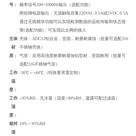
号：
频率信号200~1000Hz输出（选配功能）
两组继电器输出：无源触电容量220VAC 0.5A或5VDC 0.5A
通过无线模块功能可以实现检测数据的远程传输和状态报
警(选配功能)；可实现以太网的接入
主体
壳体：ADC12铝合金，坚固，耐磨耐腐蚀（批量可选配316
材
不锈钢壳体）
质：
气室：采用高强度耐磨耐腐蚀铝型材，坚固耐用（批量可
选配316不锈钢气室）
工作
-30℃～+60℃（特殊要求需定制）
温
度：
工作
≤95%RH，无冷凝（湿度>90%RH，凝露可配过滤器）
湿
度：
相对
10%～95%RH
湿