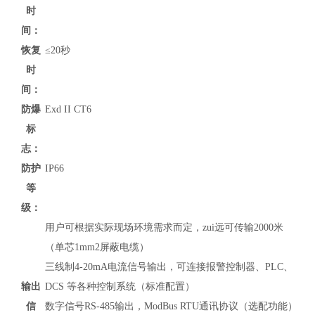
时
间：
恢复
≤20秒
时
间：
防爆
Exd II CT6
标
志：
防护
IP66
等
级：
用户可根据实际现场环境需求而定，zui远可传输2000米
（单芯1mm2屏蔽电缆）
三线制4-20mA电流信号输出，可连接报警控制器、PLC、
输出
DCS 等各种控制系统（标准配置）
信
数字信号RS-485输出，
ModBus RTU通讯协议
（
选配功能）