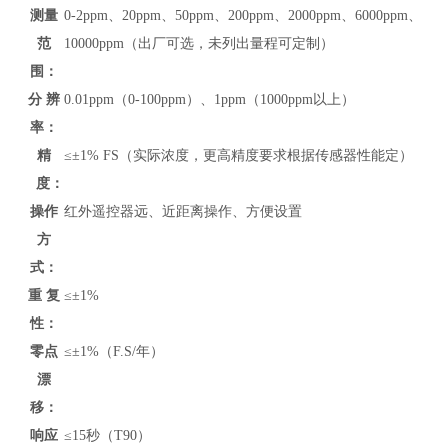
测量
0-
2ppm、20ppm、50ppm、200ppm、2000ppm、6000ppm、
范
10000ppm
（
出厂可选，未列出
量程可定制）
围：
分 辨
0.01ppm（0-100ppm）、1ppm（1000ppm以上）
率：
精
≤±1% FS（实际浓度，更高精度要求根据传感器性能定）
度：
操作
红外遥控器远、近距离操作、方便设置
方
式：
重 复
≤±1%
性：
零点
≤±1%（F.S/年）
漂
移：
响应
≤15秒（T90）