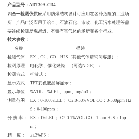
产品型号：ADT30A-CD4
四合一检测仪供应
采用防爆结构设计可应用在各种危险的工业场
所；产品广泛应用于冶金、石油石化、市政、化工污水处理等需
要连续检测易燃易爆、有毒有害气体的场所和各个行业。
技术参数：
名称
描述
检测气体：
EX，O2，CO，H2S（其他气体请询问客服）；
检测原理：
电化学、催化燃烧、（可选NDIR）；
检测方式：
扩散式
；
显示方式：
TFT彩色液晶屏显示；
显示单位：
%VOL、%LEL、ppm、mg/m3；
测量范围：
EX：0-100%LEL； O2:0-30%VOL CO：0-500ppm H2
S：0-100ppm；
分 辨 率：
EX：1%LEL； O2:0.1%VOL CO：1ppm H2S：1pp
m；
精 度：
≤±3%FS；