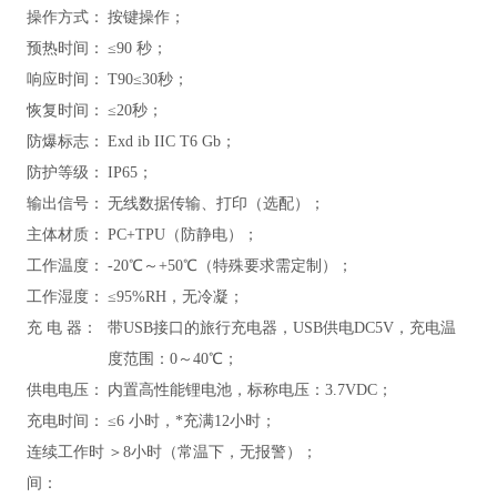
操作方式：
按键操作；
预热时间：
≤90 秒；
响应时间：
T90≤30秒；
恢复时间：
≤20秒；
防爆标志：
Exd ib IIC T6
Gb
；
防护等级：
IP65；
输出信号：
无线数据传输、打印（选配）；
主体材质：
PC+TPU（防静电）；
工作温度：
-20℃～+50℃（特殊要求需定制）；
工作湿度：
≤95%RH，无冷凝；
充 电 器：
带USB接口的旅行充电器，USB供电DC5V，充电温
度范围：0～40℃；
供电电压：
内置高性能锂电池，标称电压：3.7VDC；
充电时间：
≤6 小时，*充满12小时；
连续工作时
＞8小时（常温下，无报警）；
间：