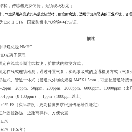
室结构，传感器更换便捷，无须现场标定；
设计，气室采用高品质的高强度铝型材，耐磨耐腐浊，适用于复杂恶劣的工业环境，合
为Exd II CT6，国家防爆电气检验中心认证。
描述
非甲烷总烃 NMHC
PID光离子原理
固定在线式长期连续检测，扩散式的检测方式；
固定在线式连续检测，通过外置气泵，实现泵吸式的流通检测方式（气泵
壁挂式、管道
一体式（管道式外螺纹规格:M45X1.5mm，可选配管道转
-
2ppm、20ppm、50ppm、200ppm、2000ppm、6000ppm、10000ppm
（
出
0.01ppm（0-100ppm）、1ppm（1000ppm以上）
≤±1% FS（实际浓度，更高精度要求根据传感器性能定）
红外遥控器远、近距离操作、方便设置
≤±1%
≤±1%（F.S/年）