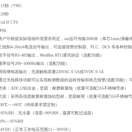
≤15秒（T90）
≤20秒
Exd II CT6
IP66
用户可根据实际现场环境需求而定，zui远可传输2000米（单芯1mm2屏蔽
三线制4-20mA电流信号输出，可连接报警控制器、PLC、DCS 等各种
数字信号RS-485输出，
ModBus RTU通讯协议
（
选配功能）
频率信号200~1000Hz输出（选配功能）
两组继电器输出：无源触电容量220VAC 0.5A或5VDC 0.5A
通过无线模块功能可以实现检测数据的远程传输和状态报警(选配功能)；
壳体：ADC12铝合金，坚固，耐磨耐腐蚀（批量可选配316不锈钢壳体）
气室：采用高强度耐磨耐腐蚀铝型材，坚固耐用（批量可选配316不锈钢
-30℃～+60℃（特殊要求需定制）
≤95%RH，无冷凝（湿度>90%RH，凝露可配过滤器）
10%～95%RH
24VDC（正常工作电压范围12～30VDC）