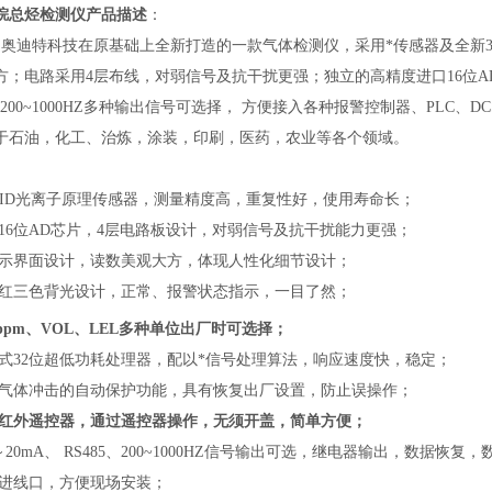
烷总烃检测仪
产品描述
：
是奥迪特科技在原基础上全新打造的一款气体检测仪，采用*传感器及全新3
方；电路采用4层布线，对弱信号及抗干扰更强；独立的高精度进口16位AD
5、200~1000HZ多种输出信号可选择， 方便接入各种报警控制器、PL
于石油，化工、治炼，涂装，印刷，医药，农业等各个领域。
能PID光离子原理传感器，测量精度高，重复性好，使用寿命长；
立16位AD芯片，4层电路板设计，对弱信号及抗干扰能力更强；
显示界面设计，读数美观大方，体现人性化细节设计；
、红三色背光设计，正常、报警状态指示，一目了然；
ppm、VOL、LEL多种单位出厂时可选择；
入式32位超低功耗处理器，配以*信号处理算法，响应速度快，稳定；
度气体冲击的自动保护功能，具有恢复出厂设置，防止误操作；
置红外遥控器，通过遥控器操作，无须开盖，简单方便；
～20mA、 RS485、200~1000HZ信号输出可选，继电器输出，数据恢复
缆进线口，方便现场安装；