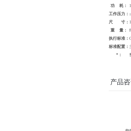
功 耗：
工作压力：
尺 寸：
重 量：
执行标准：
标准配置：
*：
产品咨
您