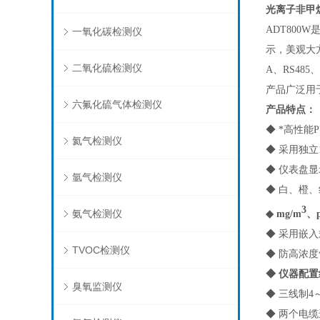
光离子非甲
ADT800W
一氧化碳检测仪
示，美观大
二氧化硫检测仪
A、RS48
产品广泛用
六氟化硫气体检测仪
产品特点：
◆ *高性
氦气检测仪
◆ 采用独
◆ 仪表盘
氩气检测仪
◆ 白、橙
3
氨气检测仪
◆ mg/m
、
◆ 采用嵌
TVOC检测仪
◆ 防高浓
◆ 仪器配
臭氧监测仪
◆ 三线制4
◆ 两个电