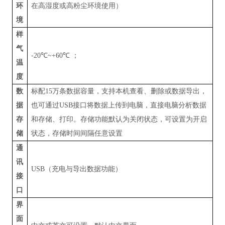
环
在高湿度或高粉尘环境使用）
境
样
气
-20
℃
~+60
℃ ；
温
度
数
标配
15
万条数据容量，支持本机查看、删除或数据导出，
据
也可通过
USB
接口将数据上传到电脑，直接电脑分析数据
存
和存储、打印。存储功能默认为关闭状态，可设置为开启
储
状态，存储时间间隔任意设置
通
讯
USB
（充电与导出数据功能）
接
口
界
面