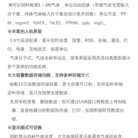
1
※
可以同时检测
～
4
种气体，单位自由切换（常规气体无需输入
PP
分子量，特殊气体输入分子量自动计算并切换）
单位可选：
M
mg/m3
%VOL
%LEL
PPHM
ppb
mg/L
、
、
、
、
、
、
。
※丰富的人机界面
2.8
寸高清彩屏，显示实时浓度、报警、时间、存储、通信、打
印、电量、充电状态、浓度单位、
气体分子式、气体名称等信息；菜单界面采用高清仿真图形显示
各个菜单的功能名称。
※
大容量数据存储功能，支持多种存储方
式
15
标配
万条数据存储容量，更大容量可订制；支持实时存储、
定时存储，或只存报警浓度数据；
USB
支持本机查看、删除数据，也可通过
接口将数据上传到电
脑，直接电脑分析数据和存储、打印，实现即插即导数据功
能。
※
显示模式可切换
同时显示四种气体浓度，大字体循环显示单通道气体的浓度。