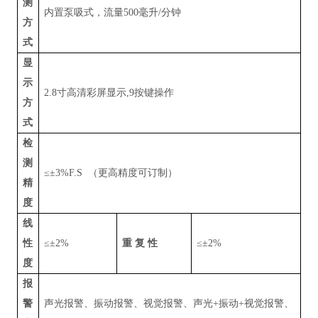
测
内置泵吸式，流量
500
毫升
/
分钟
方
式
显
示
2.8
寸高清彩屏显示
,9
按键操作
方
式
检
测
≤±
3%F.S
（更高精度可订制）
精
度
线
性
≤±
2%
重 复 性
≤±
2%
度
报
警
声光报警、振动报警、视觉报警、声光
+
振动
+
视觉报警、