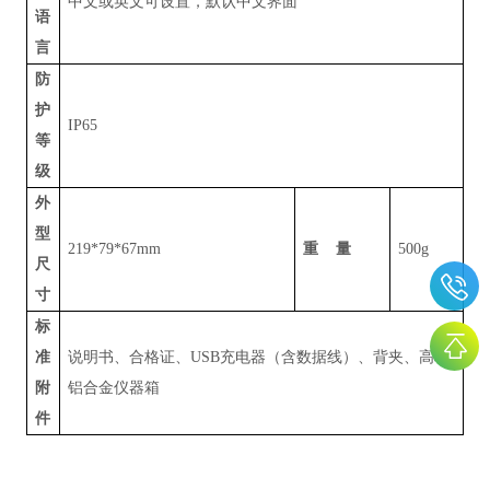
中文或英文可设置，默认中文界面
语
言
防
护
IP65
等
级
外
型
219*79*67mm
重 量
500g
尺
寸
标
准
说明书、合格证、
USB
充电器（含数据线）、背夹、高档
附
铝合金仪器箱
件