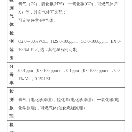
氧气（
O2)
，硫化氢
(H2S)
，一氧化碳
(CO)
，可燃气体
(E
测
X
）等
，其它气体可选配；
气
可定制任意
4
种气体。
体
检
测
O2:0
～
30%VOL
、
H2S:0-100ppm
、
CO:0-1000ppm
、
EX:0-
范
100%LEL
可选，其他量程可订制
围
分
0.01ppm
（
0
～
100 ppm
），
0.1ppm
（
0
～
1000 ppm
），
0.0
辨
1% Vol
，
0.1%LEL
率
检
测
氧气（电化学原理
)
，硫化氢
(
电化学原理
)
，一氧化碳
(
电
原
化学原理
)
，可燃气体
(
催化燃烧原理）
理
检