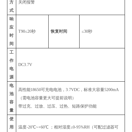
方
关闭报警
式
响
应
T90
≤
20
秒
恢复时间
≤
30
秒
时
间
工
作
DC3.7V
电
源
电
高性能
18650
可充电电池，
3.7VDC
，标准大容量
5200mA
池
（需电池容量更大可提前说明）
容
带过充、过放、过压、过热、短路保护功能
量
使
用
温度
-20
℃
~+60
℃ ；相对湿度≤
0-95%RH
（可配过滤器可