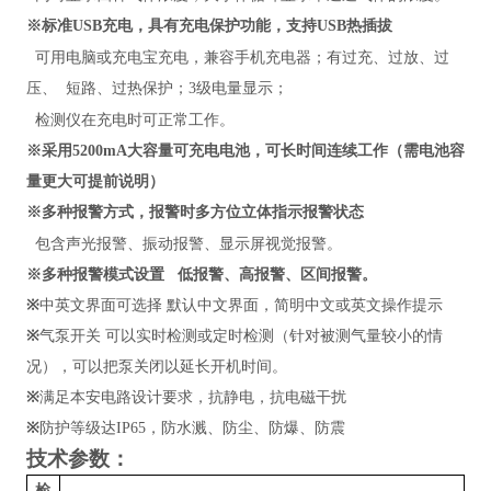
※标准
USB
充电，具有充电保护功能，支持
USB
热插拔
可用电脑或充电宝充电，兼容手机充电器；有过充、过放、过
压、 短路、过热保护；
3
级电量显示；
检测仪在充电时可正常工作。
※采用
5200mA
大容量可充电电池，可长时间连续工作（需电池容
量更大可提前说明）
※多种报警方式，报警时多方位立体指示报警状态
包含声光报警、振动报警、显示屏视觉报警。
※多种报警模式设置 低报警、高报警、区间报警。
※
中英文界面可选择 默认中文界面，简明中文或英文操作提示
※
气泵开关 可以实时检测或定时检测（针对被测气量较小的情
况），可以把泵关闭以延长开机时间。
※
满足本安电路设计要求，抗静电，抗电磁干扰
※
防护等级达
IP65
，防水溅、防尘、防爆、防震
技术参数：
检