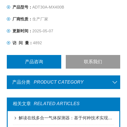
生产工艺需要监测控制气体浓度时，也可当做气体浓度分
产品型号：
ADT30A-MX400B
析仪使用。 2.8寸高清彩屏实时显示，采用*品牌气体传感
厂商性质：
生产厂家
器，良好的检测性能；
更新时间：
2025-05-07
访 问 量：
4892
产品咨询
联系我们
产品分类
PRODUCT CATEGORY
相关文章
RELATED ARTICLES
解读在线多合一气体探测器：基于何种技术实现多气体监测？