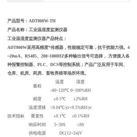
产品型号：ADT800W-TH
工业温湿度监测仪器
产品名称：
工业温湿度监测仪器
产品特点：
采
ADT800W
用高精度*传感器，性能稳定可靠，抗干扰能力强。
4
~20mA、RS485、200~1000HZ多种输出信号可选择， 方便接入各
种报警控制器、PLC、DCS等控制系统；产品广泛应用于车间、
仓库、机房、药房、畜牧养殖等场所环境。
温度
湿度
量程
-40~120℃
0~100%RH
精度
±0.5℃
±2%RH
温度漂移
<0.04℃/yr
<0.5%RH/yr
技术指标
重复性
±0.1℃
±0.1%RH
响应时间
5~30S
≥8S
供电电源
DC(12~24)V