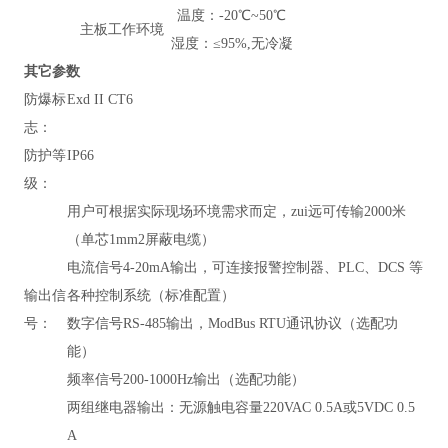
温度：-20℃~50℃
主板工作环境
湿度：≤95%,无冷凝
其它参数
防爆标
Exd II CT6
志：
防护等
IP66
级：
用户可根据实际现场环境需求而定，zui远可传输2000米
（单芯1mm2屏蔽电缆）
电流信号4-20mA输出，可连接报警控制器、PLC、DCS 等
输出信
各种控制系统（标准配置）
号：
数字信号RS-485输出，
ModBus RTU通讯协议
（
选配功
能）
频率信号200-1000Hz输出（选配功能）
两组继电器输出：无源触电容量220VAC 0.5A或5VDC 0.5
A