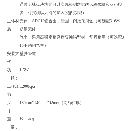
通过无线模块功能可以实现检测数据的远程传输和状态报
警、可实现以太网的接入(选配功能)
主体材
壳体：ADC12铝合金，坚固，耐磨耐腐蚀（可选配316不
质：
锈钢壳体）
气室：采用高强度耐磨耐腐蚀铝型材，坚固耐用（可选配3
16不锈钢气室）
安装方
壁挂管道
式：
功
1.5W
耗：
工作压
≤200Kpa
力：
尺
180mm*140mm*92mm（高*宽*厚）
寸：
重
约1.6Kg
量：