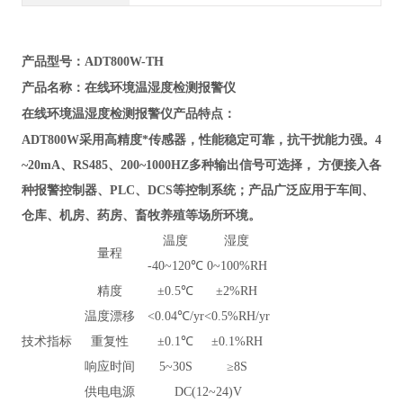
产品型号：ADT800W-TH
在线环境温湿度检测报警仪
产品名称：
在线环境温湿度检测报警仪
产品特点：
采
ADT800W
用高精度*传感器，性能稳定可靠，抗干扰能力强。
4
~20mA、RS485、200~1000HZ多种输出信号可选择， 方便接入各
种报警控制器、PLC、DCS等控制系统；产品广泛应用于车间、
仓库、机房、药房、畜牧养殖等场所环境。
温度
湿度
量程
-40~120℃
0~100%RH
精度
±0.5℃
±2%RH
温度漂移
<0.04℃/yr
<0.5%RH/yr
技术指标
重复性
±0.1℃
±0.1%RH
响应时间
5~30S
≥8S
供电电源
DC(12~24)V