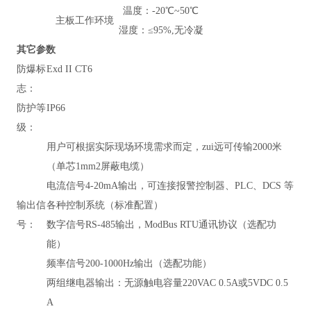
温度：-20℃~50℃
主板工作环境
湿度：≤95%,无冷凝
其它参数
防爆标
Exd II CT6
志：
防护等
IP66
级：
用户可根据实际现场环境需求而定，zui远可传输2000米
（单芯1mm2屏蔽电缆）
电流信号4-20mA输出，可连接报警控制器、PLC、DCS 等
输出信
各种控制系统（标准配置）
号：
数字信号RS-485输出，
ModBus RTU通讯协议
（
选配功
能）
频率信号200-1000Hz输出（选配功能）
两组继电器输出：无源触电容量220VAC 0.5A或5VDC 0.5
A