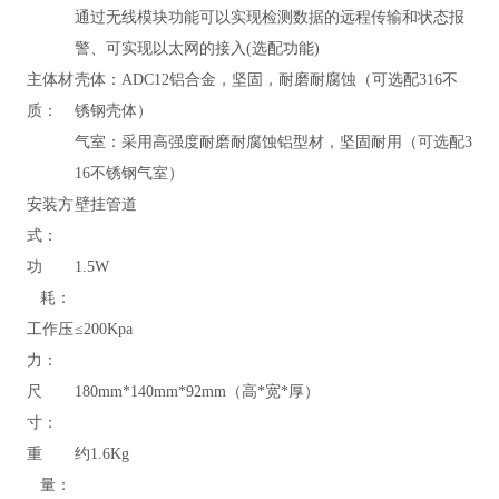
通过无线模块功能可以实现检测数据的远程传输和状态报
警、可实现以太网的接入(选配功能)
主体材
壳体：ADC12铝合金，坚固，耐磨耐腐蚀（可选配316不
质：
锈钢壳体）
气室：采用高强度耐磨耐腐蚀铝型材，坚固耐用（可选配3
16不锈钢气室）
安装方
壁挂管道
式：
功
1.5W
耗：
工作压
≤200Kpa
力：
尺
180mm*140mm*92mm（高*宽*厚）
寸：
重
约1.6Kg
量：