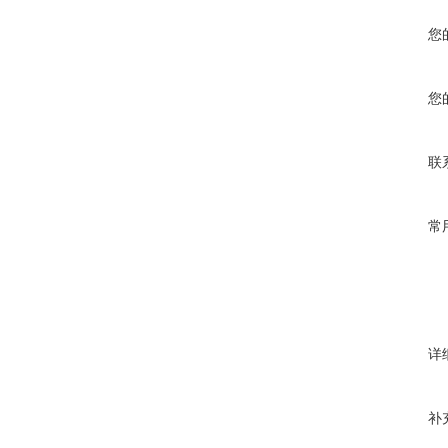
您
您
联
常
详
补